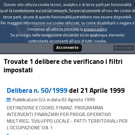
Questo sito utilizza cookie tecnici, analytics e di terze parti per funzionalità
Presidenza del Consiglio dei Ministri
quali la condivisione sui social network. Se non acconsenti all'uso dei cookie di
terze parti, alcune di queste funzionalità potrebbero non essere disponibili.
Per maggiori informazioni sui cookie utilizzati, su come disabilitarli o negare il
Dipartimento per la programmazione e il
consenso all'utilizzo consulta la
privacy policy
.
coordinamento della politica economica
Archivio delle Delibere CIPE dal 1967 a oggi
Se prosegui nella navigazione cliccando su un qualunque elemento
sottostante acconsenti all'uso di tutti i cookie.
Acconsento
Mostra filtri
Trovate 1 delibere che verificano i filtri
impostati
Delibera n. 50/1999
del 21 Aprile 1999
Pubblicata in G.U. in data 02 Agosto 1999
DEFINIZIONE E COORD. FINANZ. PROGRAMMA
INTERVENTI FINANZIARI PER PROGR. OPERATIVO
MULTIREG. 'SVILUPPO LOCALE - PATTI TERRITORIALI PER
L`OCCUPAZIONE' OB. 1