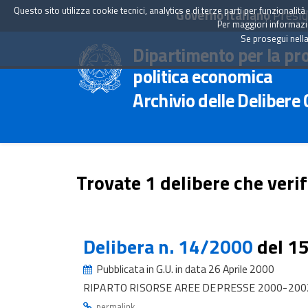
Questo sito utilizza cookie tecnici, analytics e di terze parti per funzionali
Governo Italiano
Presid
Per maggiori informazion
Se prosegui nella
Dipartimento per la pr
politica economica
Archivio delle Delibere
Trovate 1 delibere che verif
Delibera n. 14/2000
del 1
Pubblicata in G.U. in data 26 Aprile 2000
RIPARTO RISORSE AREE DEPRESSE 2000-2002 
.
permalink