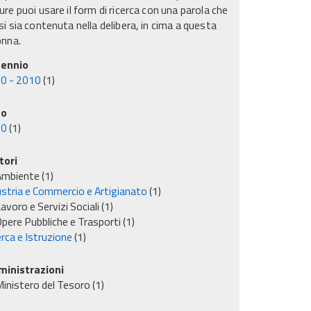
re puoi usare il form di ricerca con una parola che
i sia contenuta nella delibera, in cima a questa
onna.
ennio
0 - 2010
(1)
no
00
(1)
tori
Ambiente
(1)
ustria e Commercio e Artigianato
(1)
avoro e Servizi Sociali
(1)
pere Pubbliche e Trasporti
(1)
rca e Istruzione
(1)
inistrazioni
inistero del Tesoro
(1)