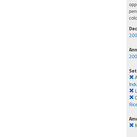
oppu
pens
col
Dec
200
An
20
Set
Ind
L
O
Rice
Amm
M