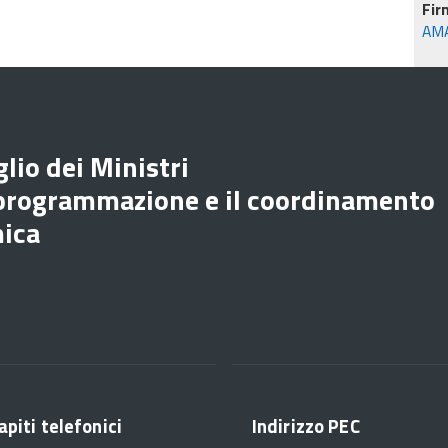
Fir
AM
lio dei Ministri
 programmazione e il coordinamento
mica
apiti telefonici
Indirizzo PEC