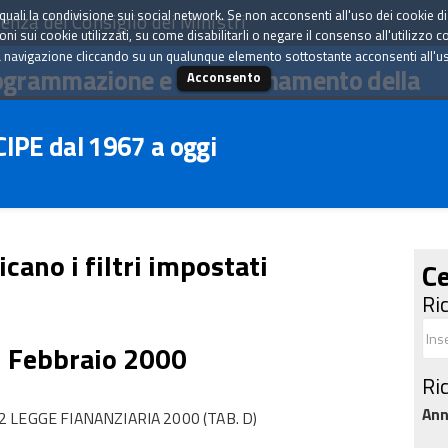
tà quali la condivisione sui social network. Se non acconsenti all'uso dei cookie d
enza del Consiglio dei Ministri
i sui cookie utilizzati, su come disabilitarli o negare il consenso all'utilizzo c
 navigazione cliccando su un qualunque elemento sottostante acconsenti all'uso 
ogrammazione e il coordinamento della
Acconsento
 CIPE dal 1967 a oggi
icano i filtri impostati
Ce
Ri
5 Febbraio 2000
Ri
An
LEGGE FIANANZIARIA 2000 (TAB. D)