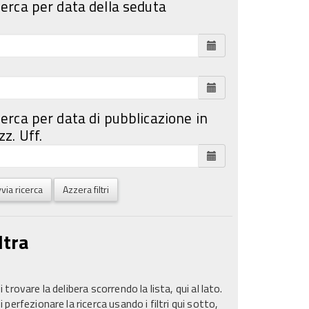
cerca per data della seduta
cerca per data di pubblicazione in
z. Uff.
via ricerca
Azzera filtri
ltra
 trovare la delibera scorrendo la lista, qui al lato.
 perfezionare la ricerca usando i filtri qui sotto,