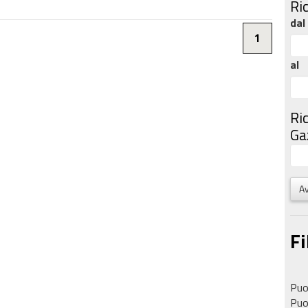
Ri
dal
1
al
Ri
Gaz
Av
Fi
Puoi
Puoi