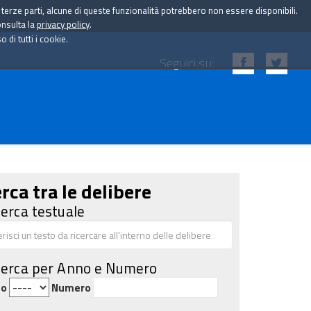
i terze parti, alcune di queste funzionalità potrebbero non essere disponibili.
onsulta la
privacy policy
.
di tutti i cookie.
Seguici su:
rca tra le delibere
cerca testuale
cerca per Anno e Numero
no
Numero