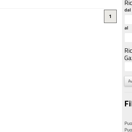
Ri
dal
1
al
Ri
Gaz
Av
Fi
Puoi
Puoi