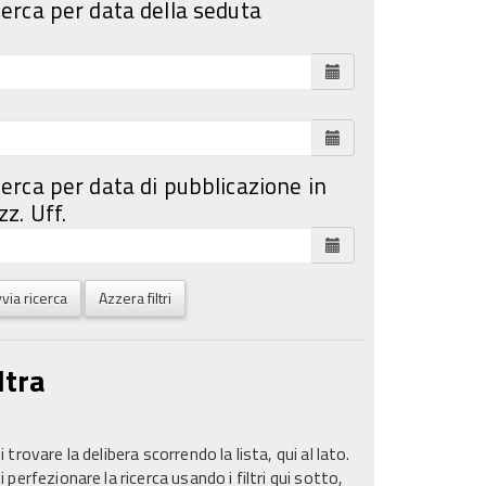
cerca per data della seduta
cerca per data di pubblicazione in
z. Uff.
via ricerca
Azzera filtri
ltra
 trovare la delibera scorrendo la lista, qui al lato.
 perfezionare la ricerca usando i filtri qui sotto,