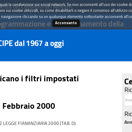
tà quali la condivisione sui social network. Se non acconsenti all'uso dei cookie d
enza del Consiglio dei Ministri
i sui cookie utilizzati, su come disabilitarli o negare il consenso all'utilizzo c
 navigazione cliccando su un qualunque elemento sottostante acconsenti all'uso 
ogrammazione e il coordinamento della
Acconsento
 CIPE dal 1967 a oggi
icano i filtri impostati
Ce
Ri
5 Febbraio 2000
Ri
An
LEGGE FIANANZIARIA 2000 (TAB. D)