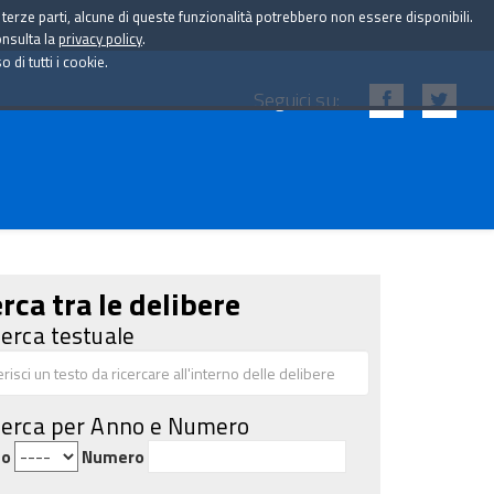
i terze parti, alcune di queste funzionalità potrebbero non essere disponibili.
onsulta la
privacy policy
.
di tutti i cookie.
Seguici su:
rca tra le delibere
cerca testuale
cerca per Anno e Numero
no
Numero