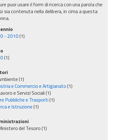
re puoi usare il form di ricerca con una parola che
i sia contenuta nella delibera, in cima a questa
onna.
ennio
0 - 2010
(1)
no
00
(1)
tori
Ambiente
(1)
ustria e Commercio e Artigianato
(1)
avoro e Servizi Sociali
(1)
re Pubbliche e Trasporti
(1)
rca e Istruzione
(1)
inistrazioni
inistero del Tesoro
(1)