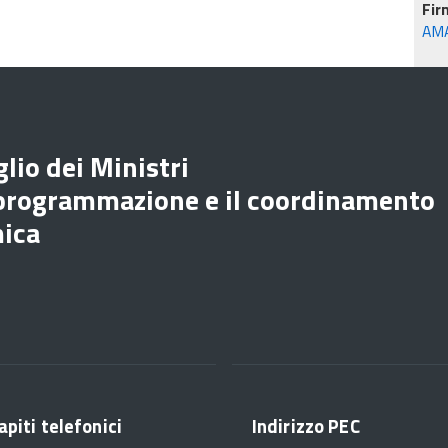
Fir
AM
lio dei Ministri
 programmazione e il coordinamento
mica
apiti telefonici
Indirizzo PEC