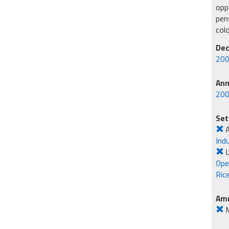
oppu
pens
col
Dec
200
An
20
Set
Ind
L
Ope
Rice
Amm
M