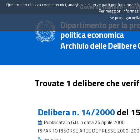
Questo sito utilizza cookie tecnici, analytics e di terze parti per funzionali
Governo Italiano
Presid
Per maggiori informazion
Se prosegui nella
Dipartimento per la pr
politica economica
Archivio delle Delibere
Trovate 1 delibere che verif
Delibera n. 14/2000
del 1
Pubblicata in G.U. in data 26 Aprile 2000
RIPARTO RISORSE AREE DEPRESSE 2000-2002 
.
permalink