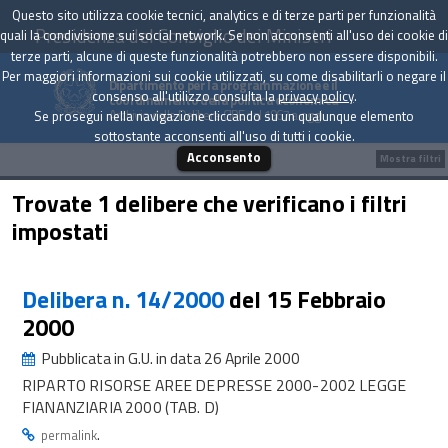
Questo sito utilizza cookie tecnici, analytics e di terze parti per funzionalità
Presidenza del Consiglio dei Ministri
quali la condivisione sui social network. Se non acconsenti all'uso dei cookie di
terze parti, alcune di queste funzionalità potrebbero non essere disponibili.
Per maggiori informazioni sui cookie utilizzati, su come disabilitarli o negare il
Dipartimento per la programmazione e il
consenso all'utilizzo consulta la
privacy policy
.
coordinamento della politica economica
Archivio delle Delibere CIPE dal 1967 a oggi
Se prosegui nella navigazione cliccando su un qualunque elemento
sottostante acconsenti all'uso di tutti i cookie.
Acconsento
Mostra filtri
Trovate 1 delibere che verificano i filtri
impostati
Delibera n. 14/2000
del 15 Febbraio
2000
Pubblicata in G.U. in data 26 Aprile 2000
RIPARTO RISORSE AREE DEPRESSE 2000-2002 LEGGE
FIANANZIARIA 2000 (TAB. D)
.
permalink