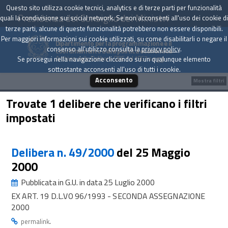
Questo sito utilizza cookie tecnici, analytics e di terze parti per funzionalità
Presidenza del Consiglio dei Ministri
quali la condivisione sui social network. Se non acconsenti all'uso dei cookie di
terze parti, alcune di queste funzionalità potrebbero non essere disponibili.
Per maggiori informazioni sui cookie utilizzati, su come disabilitarli o negare il
Dipartimento per la programmazione e il
consenso all'utilizzo consulta la
privacy policy
.
coordinamento della politica economica
Archivio delle Delibere CIPE dal 1967 a oggi
Se prosegui nella navigazione cliccando su un qualunque elemento
sottostante acconsenti all'uso di tutti i cookie.
Acconsento
Mostra filtri
Trovate 1 delibere che verificano i filtri
impostati
Delibera n. 49/2000
del 25 Maggio
2000
Pubblicata in G.U. in data 25 Luglio 2000
EX ART. 19 D.L.VO 96/1993 - SECONDA ASSEGNAZIONE
2000
.
permalink