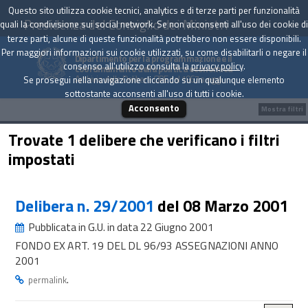
Questo sito utilizza cookie tecnici, analytics e di terze parti per funzionalità
Presidenza del Consiglio dei Ministri
quali la condivisione sui social network. Se non acconsenti all'uso dei cookie di
terze parti, alcune di queste funzionalità potrebbero non essere disponibili.
Per maggiori informazioni sui cookie utilizzati, su come disabilitarli o negare il
Dipartimento per la programmazione e il
consenso all'utilizzo consulta la
privacy policy
.
coordinamento della politica economica
Archivio delle Delibere CIPE dal 1967 a oggi
Se prosegui nella navigazione cliccando su un qualunque elemento
sottostante acconsenti all'uso di tutti i cookie.
Acconsento
Mostra filtri
Trovate 1 delibere che verificano i filtri
impostati
Delibera n. 29/2001
del 08 Marzo 2001
Pubblicata in G.U. in data 22 Giugno 2001
FONDO EX ART. 19 DEL DL 96/93 ASSEGNAZIONI ANNO
2001
.
permalink