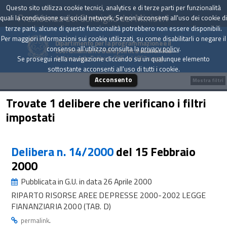
Questo sito utilizza cookie tecnici, analytics e di terze parti per funzionalità
Presidenza del Consiglio dei Ministri
quali la condivisione sui social network. Se non acconsenti all'uso dei cookie di
terze parti, alcune di queste funzionalità potrebbero non essere disponibili.
Per maggiori informazioni sui cookie utilizzati, su come disabilitarli o negare il
Dipartimento per la programmazione e il
consenso all'utilizzo consulta la
privacy policy
.
coordinamento della politica economica
Archivio delle Delibere CIPE dal 1967 a oggi
Se prosegui nella navigazione cliccando su un qualunque elemento
sottostante acconsenti all'uso di tutti i cookie.
Acconsento
Mostra filtri
Trovate 1 delibere che verificano i filtri
impostati
Delibera n. 14/2000
del 15 Febbraio
2000
Pubblicata in G.U. in data 26 Aprile 2000
RIPARTO RISORSE AREE DEPRESSE 2000-2002 LEGGE
FIANANZIARIA 2000 (TAB. D)
.
permalink