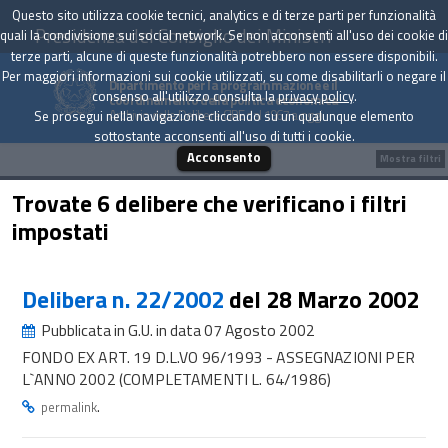
Questo sito utilizza cookie tecnici, analytics e di terze parti per funzionalità
Presidenza del Consiglio dei Ministri
quali la condivisione sui social network. Se non acconsenti all'uso dei cookie di
terze parti, alcune di queste funzionalità potrebbero non essere disponibili.
Per maggiori informazioni sui cookie utilizzati, su come disabilitarli o negare il
Dipartimento per la programmazione e il
consenso all'utilizzo consulta la
privacy policy
.
coordinamento della politica economica
Archivio delle Delibere CIPE dal 1967 a oggi
Se prosegui nella navigazione cliccando su un qualunque elemento
sottostante acconsenti all'uso di tutti i cookie.
Acconsento
Mostra filtri
Trovate 6 delibere che verificano i filtri
impostati
Delibera n. 22/2002
del 28 Marzo 2002
Pubblicata in G.U. in data 07 Agosto 2002
FONDO EX ART. 19 D.L.VO 96/1993 - ASSEGNAZIONI PER
L`ANNO 2002 (COMPLETAMENTI L. 64/1986)
.
permalink