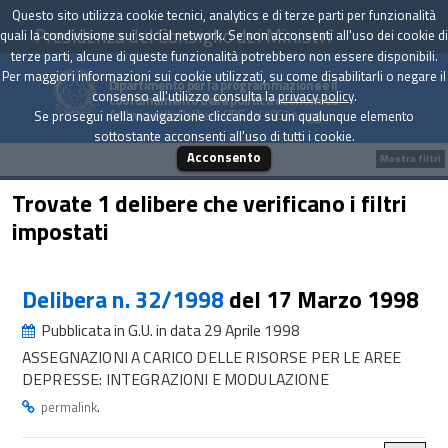
Questo sito utilizza cookie tecnici, analytics e di terze parti per funzionalità
Presidenza del Consiglio dei Ministri
quali la condivisione sui social network. Se non acconsenti all'uso dei cookie di
terze parti, alcune di queste funzionalità potrebbero non essere disponibili.
Per maggiori informazioni sui cookie utilizzati, su come disabilitarli o negare il
Dipartimento per la programmazione e il
consenso all'utilizzo consulta la
privacy policy
.
coordinamento della politica economica
Archivio delle Delibere CIPE dal 1967 a oggi
Se prosegui nella navigazione cliccando su un qualunque elemento
sottostante acconsenti all'uso di tutti i cookie.
Acconsento
Mostra filtri
Trovate 1 delibere che verificano i filtri
impostati
Delibera n. 32/1998
del 17 Marzo 1998
Pubblicata in G.U. in data 29 Aprile 1998
ASSEGNAZIONI A CARICO DELLE RISORSE PER LE AREE
DEPRESSE: INTEGRAZIONI E MODULAZIONE
.
permalink