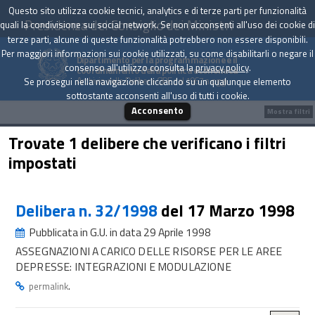
Questo sito utilizza cookie tecnici, analytics e di terze parti per funzionalità
Presidenza del Consiglio dei Ministri
quali la condivisione sui social network. Se non acconsenti all'uso dei cookie di
terze parti, alcune di queste funzionalità potrebbero non essere disponibili.
Per maggiori informazioni sui cookie utilizzati, su come disabilitarli o negare il
Dipartimento per la programmazione e il
consenso all'utilizzo consulta la
privacy policy
.
coordinamento della politica economica
Archivio delle Delibere CIPE dal 1967 a oggi
Se prosegui nella navigazione cliccando su un qualunque elemento
sottostante acconsenti all'uso di tutti i cookie.
Acconsento
Mostra filtri
Trovate 1 delibere che verificano i filtri
impostati
Delibera n. 32/1998
del 17 Marzo 1998
Pubblicata in G.U. in data 29 Aprile 1998
ASSEGNAZIONI A CARICO DELLE RISORSE PER LE AREE
DEPRESSE: INTEGRAZIONI E MODULAZIONE
.
permalink