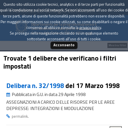
Questo sito utilizza cookie tecnici, analytics e di terze parti per funzionalità
Presidenza del Consiglio dei Ministri
quali la condivisione sui social network. Se non acconsenti all'uso dei cookie di
terze parti, alcune di queste funzionalità potrebbero non essere disponibili.
Per maggiori informazioni sui cookie utilizzati, su come disabilitarli o negare il
Dipartimento per la programmazione e il
consenso all'utilizzo consulta la
privacy policy
.
coordinamento della politica economica
Archivio delle Delibere CIPE dal 1967 a oggi
Se prosegui nella navigazione cliccando su un qualunque elemento
sottostante acconsenti all'uso di tutti i cookie.
Acconsento
Mostra filtri
Trovate 1 delibere che verificano i filtri
impostati
Delibera n. 32/1998
del 17 Marzo 1998
Pubblicata in G.U. in data 29 Aprile 1998
ASSEGNAZIONI A CARICO DELLE RISORSE PER LE AREE
DEPRESSE: INTEGRAZIONI E MODULAZIONE
.
permalink