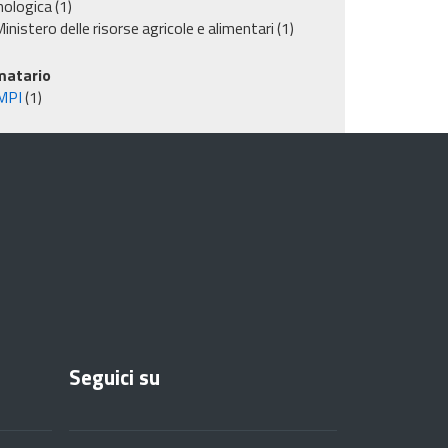
nologica
(1)
inistero delle risorse agricole e alimentari
(1)
matario
MPI
(1)
Seguici su