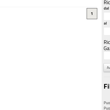
Ri
dal
1
al
Ri
Gaz
Av
Fi
Puoi
Puoi