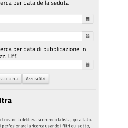
cerca per data della seduta
cerca per data di pubblicazione in
z. Uff.
via ricerca
Azzera filtri
ltra
 trovare la delibera scorrendo la lista, qui al lato.
 perfezionare la ricerca usando i filtri qui sotto,