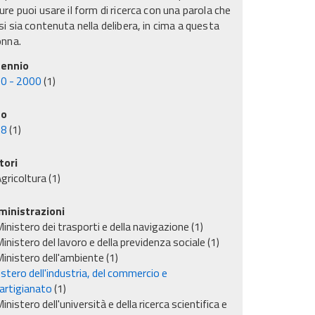
re puoi usare il form di ricerca con una parola che
i sia contenuta nella delibera, in cima a questa
onna.
ennio
0 - 2000
(1)
no
98
(1)
tori
gricoltura
(1)
inistrazioni
inistero dei trasporti e della navigazione
(1)
inistero del lavoro e della previdenza sociale
(1)
inistero dell'ambiente
(1)
stero dell'industria, del commercio e
'artigianato
(1)
inistero dell'università e della ricerca scientifica e