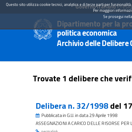
Questo sito utilizza cookie tecnici, analytics e di terze parti per funzionali
Governo Italiano
Presid
Per maggiori informazion
Se prosegui nella
Dipartimento per la pr
politica economica
Archivio delle Delibere
Trovate 1 delibere che verif
Delibera n. 32/1998
del 1
Pubblicata in G.U. in data 29 Aprile 1998
ASSEGNAZIONI A CARICO DELLE RISORSE PER
.
permalink