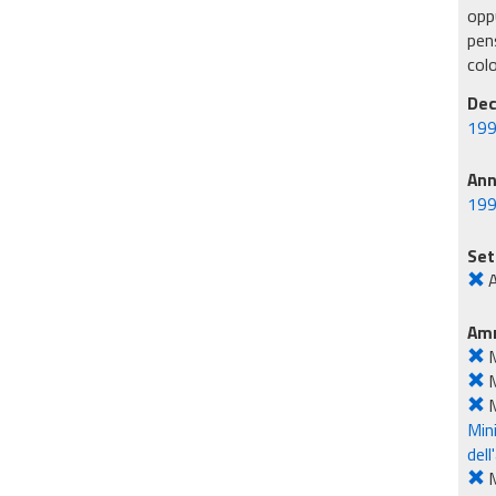
oppu
pens
col
Dec
199
An
19
Set
A
Amm
M
M
M
Mini
dell
M