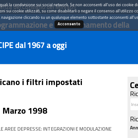
tà quali la condivisione sui social network. Se non acconsenti all'uso dei cookie d
enza del Consiglio dei Ministri
i sui cookie utilizzati, su come disabilitarli o negare il consenso all'utilizzo c
 navigazione cliccando su un qualunque elemento sottostante acconsenti all'uso 
ogrammazione e il coordinamento della
Acconsento
 CIPE dal 1967 a oggi
icano i filtri impostati
Ce
Ri
7 Marzo 1998
Ri
An
 LE AREE DEPRESSE: INTEGRAZIONI E MODULAZIONE