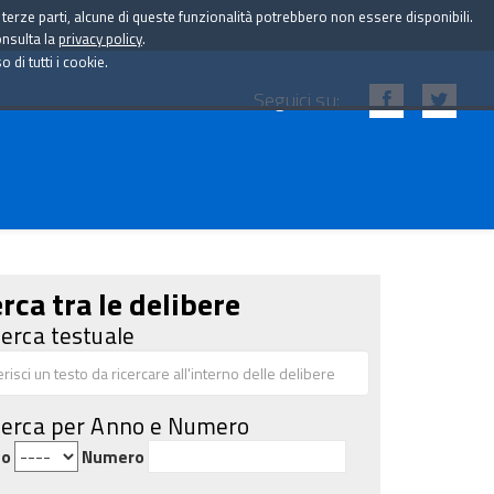
i terze parti, alcune di queste funzionalità potrebbero non essere disponibili.
onsulta la
privacy policy
.
di tutti i cookie.
Seguici su:
rca tra le delibere
cerca testuale
cerca per Anno e Numero
no
Numero