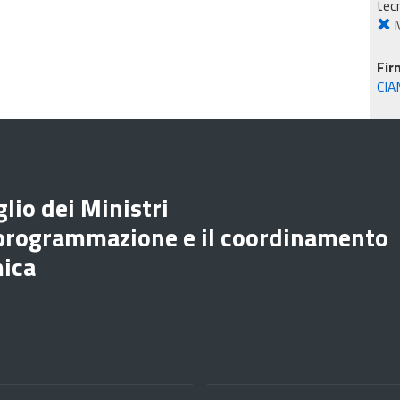
tec
M
Fir
CIA
lio dei Ministri
 programmazione e il coordinamento
mica