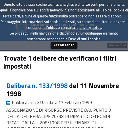
Questo sito utilizza cookie tecnici, analytics e di terze parti per funzionalità
Presidenza del Consiglio dei Ministri
quali la condivisione sui social network. Se non acconsenti all'uso dei cookie di
terze parti, alcune di queste funzionalità potrebbero non essere disponibili.
Per maggiori informazioni sui cookie utilizzati, su come disabilitarli o negare il
Dipartimento per la programmazione e il
consenso all'utilizzo consulta la
privacy policy
.
coordinamento della politica economica
Archivio delle Delibere CIPE dal 1967 a oggi
Se prosegui nella navigazione cliccando su un qualunque elemento
sottostante acconsenti all'uso di tutti i cookie.
Acconsento
Mostra filtri
Trovate 1 delibere che verificano i filtri
impostati
Delibera n. 133/1998
del 11 Novembre
1998
Pubblicata in G.U. in data 17 Febbraio 1999
ASSEGNAZIONE DI RISORSE PREVISTE DAL PUNTO 3
DELLA DELIBERA CIPE 70/98 DI RIPARTO DEI FONDI
RECATI DALLA L. 208/1998 PER IL FINANZ. DI