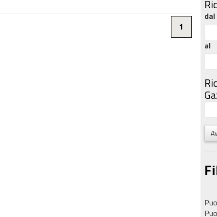
Ri
dal
1
al
Ri
Gaz
Av
Fi
Puoi
Puoi