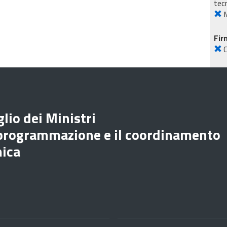
tec
M
Fir
lio dei Ministri
 programmazione e il coordinamento
mica