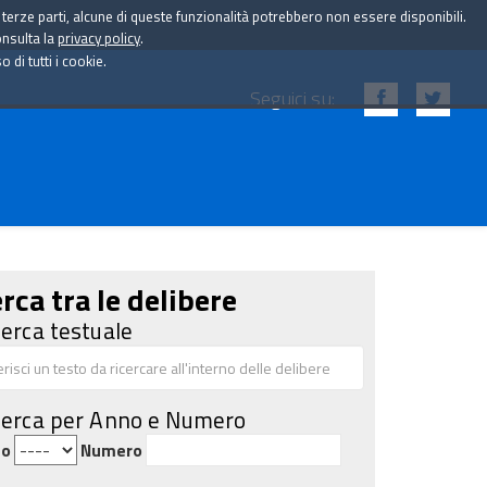
i terze parti, alcune di queste funzionalità potrebbero non essere disponibili.
onsulta la
privacy policy
.
di tutti i cookie.
Seguici su:
rca tra le delibere
cerca testuale
cerca per Anno e Numero
no
Numero