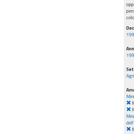
oppu
pens
col
Dec
199
An
19
Set
Agr
Amm
Mini
M
M
Mini
dell
M