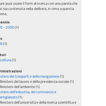
re puoi usare il form di ricerca con una parola che
i sia contenuta nella delibera, in cima a questa
onna.
ennio
0 - 2000
(1)
no
98
(1)
tori
icoltura
(1)
inistrazioni
stero dei trasporti e della navigazione
(1)
inistero del lavoro e della previdenza sociale
(1)
inistero dell'ambiente
(1)
stero dell'industria, del commercio e
'artigianato
(1)
inistero dell'università e della ricerca scientifica e