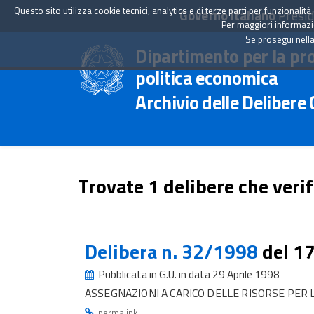
Questo sito utilizza cookie tecnici, analytics e di terze parti per funzionali
Governo Italiano
Presid
Per maggiori informazion
Se prosegui nella
Dipartimento per la pr
politica economica
Archivio delle Delibere
Trovate 1 delibere che verif
Delibera n. 32/1998
del 1
Pubblicata in G.U. in data 29 Aprile 1998
ASSEGNAZIONI A CARICO DELLE RISORSE PER
.
permalink