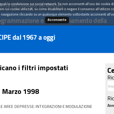
tà quali la condivisione sui social network. Se non acconsenti all'uso dei cookie d
enza del Consiglio dei Ministri
i sui cookie utilizzati, su come disabilitarli o negare il consenso all'utilizzo c
 navigazione cliccando su un qualunque elemento sottostante acconsenti all'uso 
ogrammazione e il coordinamento della
Acconsento
 CIPE dal 1967 a oggi
icano i filtri impostati
Ce
Ri
7 Marzo 1998
Ri
An
 LE AREE DEPRESSE: INTEGRAZIONI E MODULAZIONE