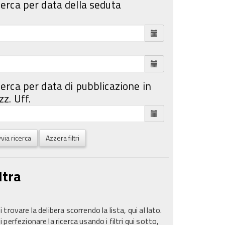
cerca per data della seduta
cerca per data di pubblicazione in
z. Uff.
via ricerca
Azzera filtri
ltra
 trovare la delibera scorrendo la lista, qui al lato.
 perfezionare la ricerca usando i filtri qui sotto,