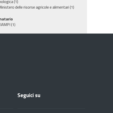
nologica
(1)
inistero delle risorse agricole e alimentari
(1)
matario
CIAMPI
(1)
Seguici su