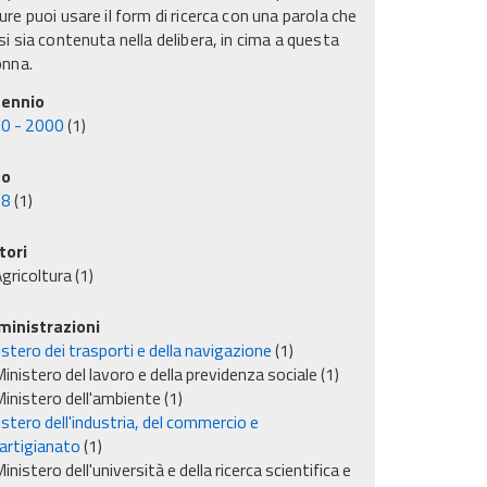
re puoi usare il form di ricerca con una parola che
i sia contenuta nella delibera, in cima a questa
onna.
ennio
0 - 2000
(1)
no
98
(1)
tori
gricoltura
(1)
inistrazioni
stero dei trasporti e della navigazione
(1)
inistero del lavoro e della previdenza sociale
(1)
inistero dell'ambiente
(1)
stero dell'industria, del commercio e
'artigianato
(1)
inistero dell'università e della ricerca scientifica e