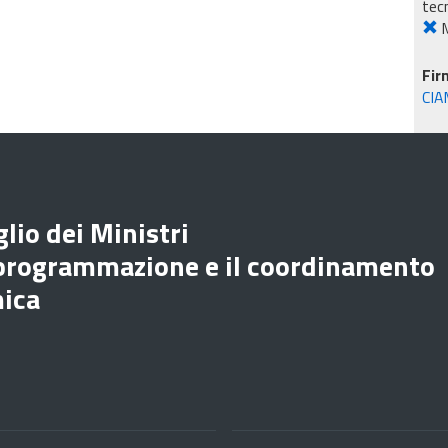
tec
M
Fir
CIA
lio dei Ministri
 programmazione e il coordinamento
mica