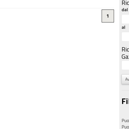
Ri
dal
1
al
Ri
Gaz
Av
Fi
Puoi
Puoi