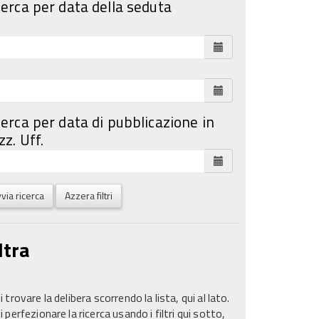
cerca per data della seduta
cerca per data di pubblicazione in
z. Uff.
via ricerca
Azzera filtri
ltra
 trovare la delibera scorrendo la lista, qui al lato.
 perfezionare la ricerca usando i filtri qui sotto,