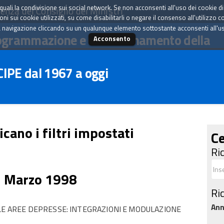
tà quali la condivisione sui social network. Se non acconsenti all'uso dei cookie d
enza del Consiglio dei Ministri
i sui cookie utilizzati, su come disabilitarli o negare il consenso all'utilizzo c
 navigazione cliccando su un qualunque elemento sottostante acconsenti all'uso 
ogrammazione e il coordinamento della
Acconsento
 CIPE dal 1967 a oggi
icano i filtri impostati
Ce
Ri
7 Marzo 1998
Ri
An
 LE AREE DEPRESSE: INTEGRAZIONI E MODULAZIONE