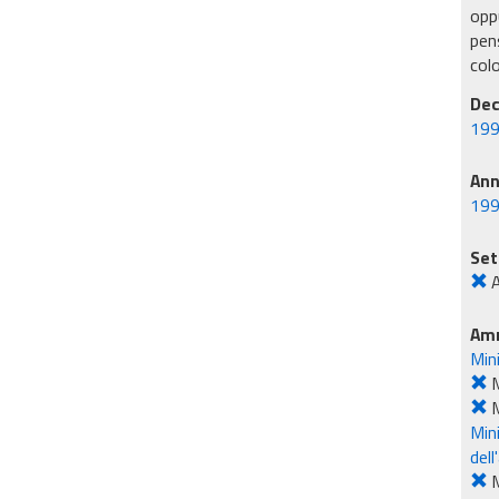
oppu
pens
col
Dec
199
An
19
Set
A
Amm
Mini
M
M
Mini
dell
M