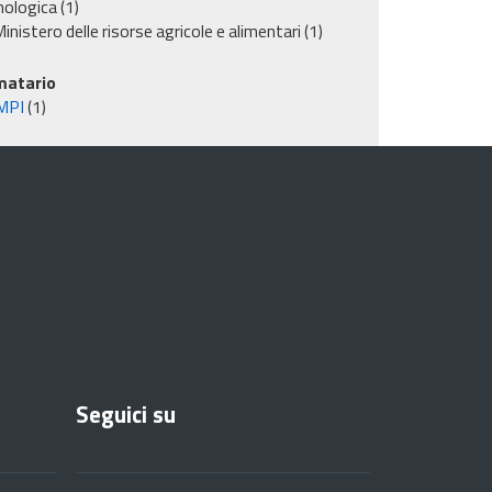
nologica
(1)
inistero delle risorse agricole e alimentari
(1)
matario
MPI
(1)
Seguici su