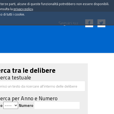
i terze parti, alcune di queste funzionalità potrebbero non essere disponibili.
onsulta la
privacy policy
.
di tutti i cookie.
Seguici su:
rca tra le delibere
cerca testuale
cerca per Anno e Numero
no
Numero