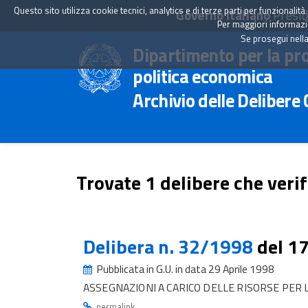
Questo sito utilizza cookie tecnici, analytics e di terze parti per funzionali
Governo Italiano
Presid
Per maggiori informazion
Se prosegui nella
Dipartimento per la pr
politica economica
Archivio delle Delibere
Trovate 1 delibere che verif
Delibera n. 32/1998
del 1
Pubblicata in G.U. in data 29 Aprile 1998
ASSEGNAZIONI A CARICO DELLE RISORSE PER
.
permalink