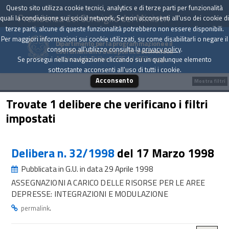
Questo sito utilizza cookie tecnici, analytics e di terze parti per funzionalità
Presidenza del Consiglio dei Ministri
quali la condivisione sui social network. Se non acconsenti all'uso dei cookie di
terze parti, alcune di queste funzionalità potrebbero non essere disponibili.
Per maggiori informazioni sui cookie utilizzati, su come disabilitarli o negare il
Dipartimento per la programmazione e il
consenso all'utilizzo consulta la
privacy policy
.
coordinamento della politica economica
Archivio delle Delibere CIPE dal 1967 a oggi
Se prosegui nella navigazione cliccando su un qualunque elemento
sottostante acconsenti all'uso di tutti i cookie.
Acconsento
Mostra filtri
Trovate 1 delibere che verificano i filtri
impostati
Delibera n. 32/1998
del 17 Marzo 1998
Pubblicata in G.U. in data 29 Aprile 1998
ASSEGNAZIONI A CARICO DELLE RISORSE PER LE AREE
DEPRESSE: INTEGRAZIONI E MODULAZIONE
.
permalink