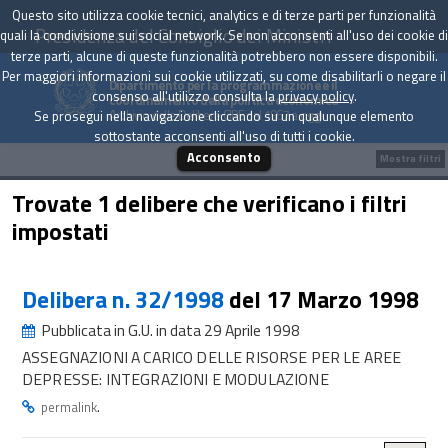
Questo sito utilizza cookie tecnici, analytics e di terze parti per funzionalità
Presidenza del Consiglio dei Ministri
quali la condivisione sui social network. Se non acconsenti all'uso dei cookie di
terze parti, alcune di queste funzionalità potrebbero non essere disponibili.
Per maggiori informazioni sui cookie utilizzati, su come disabilitarli o negare il
Dipartimento per la programmazione e il
consenso all'utilizzo consulta la
privacy policy
.
coordinamento della politica economica
Archivio delle Delibere CIPE dal 1967 a oggi
Se prosegui nella navigazione cliccando su un qualunque elemento
sottostante acconsenti all'uso di tutti i cookie.
Acconsento
Mostra filtri
Trovate 1 delibere che verificano i filtri
impostati
Delibera n. 32/1998
del 17 Marzo 1998
Pubblicata in G.U. in data 29 Aprile 1998
ASSEGNAZIONI A CARICO DELLE RISORSE PER LE AREE
DEPRESSE: INTEGRAZIONI E MODULAZIONE
.
permalink