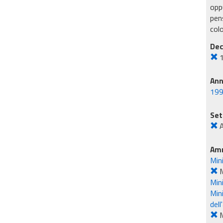
oppu
pens
col
Dec
An
19
Set
A
Amm
Mini
M
Min
Mini
dell
M