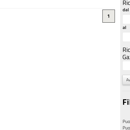
Ri
dal
1
al
Ri
Gaz
Av
Fi
Puoi
Puoi