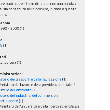
re puoi usare il form di ricerca con una parola che
i sia contenuta nella delibera, in cima a questa
onna.
ennio
1990 - 2000
(1)
no
98
(1)
tori
gricoltura
(1)
inistrazioni
stero dei trasporti e della navigazione
(1)
inistero del lavoro e della previdenza sociale
(1)
istero dell'ambiente
(1)
stero dell'industria, del commercio e
'artigianato
(1)
inistero dell'università e della ricerca scientifica e