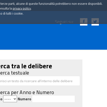
i terze parti, alcune di queste funzionalità potrebbero non essere disponibili.
onsulta la
privacy policy
.
di tutti i cookie.
Seguici su:
rca tra le delibere
cerca testuale
cerca per Anno e Numero
no
Numero