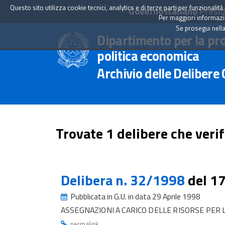
Questo sito utilizza cookie tecnici, analytics e di terze parti per funzionali
Governo Italiano
Presid
Per maggiori informazion
Se prosegui nella
Dipartimento per la pr
politica economica
Archivio delle Delibere
Trovate 1 delibere che verif
Delibera n. 32/1998
del 1
Pubblicata in G.U. in data 29 Aprile 1998
ASSEGNAZIONI A CARICO DELLE RISORSE PER
.
permalink