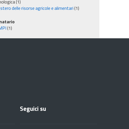
nologica
(1)
stero delle risorse agricole e alimentari
(1)
matario
MPI
(1)
Seguici su