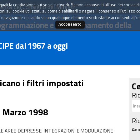
tà quali la condivisione sui social network. Se non acconsenti all'uso dei cookie d
enza del Consiglio dei Ministri
i sui cookie utilizzati, su come disabilitarli o negare il consenso all'utilizzo c
 navigazione cliccando su un qualunque elemento sottostante acconsenti all'uso 
ogrammazione e il coordinamento della
Acconsento
 CIPE dal 1967 a oggi
icano i filtri impostati
Ce
Ri
7 Marzo 1998
Ri
An
 LE AREE DEPRESSE: INTEGRAZIONI E MODULAZIONE