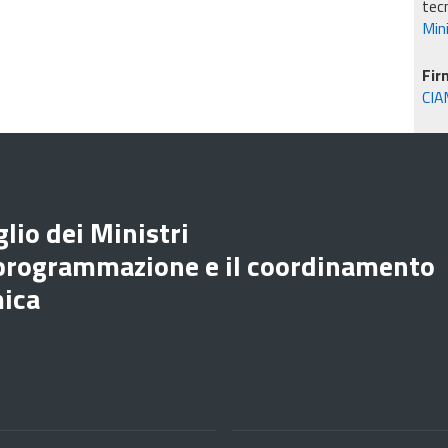
tec
Mini
Fir
CIA
lio dei Ministri
 programmazione e il coordinamento
mica