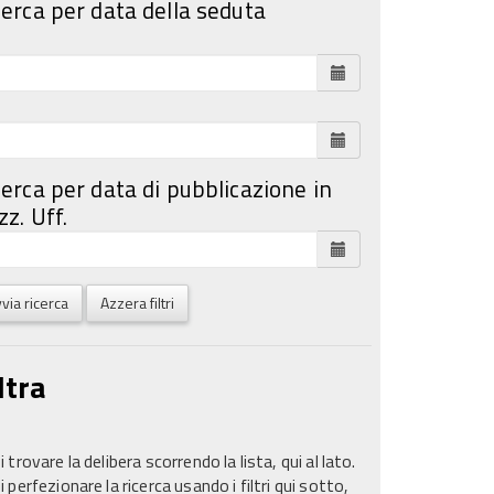
cerca per data della seduta
cerca per data di pubblicazione in
z. Uff.
via ricerca
Azzera filtri
ltra
 trovare la delibera scorrendo la lista, qui al lato.
 perfezionare la ricerca usando i filtri qui sotto,