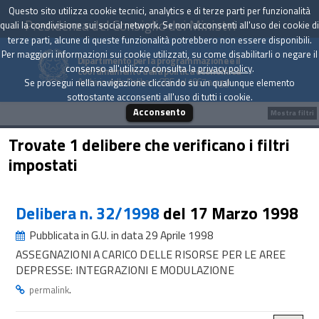
Questo sito utilizza cookie tecnici, analytics e di terze parti per funzionalità
Presidenza del Consiglio dei Ministri
quali la condivisione sui social network. Se non acconsenti all'uso dei cookie di
terze parti, alcune di queste funzionalità potrebbero non essere disponibili.
Per maggiori informazioni sui cookie utilizzati, su come disabilitarli o negare il
Dipartimento per la programmazione e il
consenso all'utilizzo consulta la
privacy policy
.
coordinamento della politica economica
Archivio delle Delibere CIPE dal 1967 a oggi
Se prosegui nella navigazione cliccando su un qualunque elemento
sottostante acconsenti all'uso di tutti i cookie.
Acconsento
Mostra filtri
Trovate 1 delibere che verificano i filtri
impostati
Delibera n. 32/1998
del 17 Marzo 1998
Pubblicata in G.U. in data 29 Aprile 1998
ASSEGNAZIONI A CARICO DELLE RISORSE PER LE AREE
DEPRESSE: INTEGRAZIONI E MODULAZIONE
.
permalink