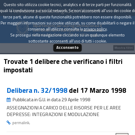
Questo sito utilizza cookie tecnici, analytics e di terze parti per funzionalità
Presidenza del Consiglio dei Ministri
quali la condivisione sui social network. Se non acconsenti all'uso dei cookie di
terze parti, alcune di queste funzionalità potrebbero non essere disponibili.
Per maggiori informazioni sui cookie utilizzati, su come disabilitarli o negare il
Dipartimento per la programmazione e il
consenso all'utilizzo consulta la
privacy policy
.
coordinamento della politica economica
Archivio delle Delibere CIPE dal 1967 a oggi
Se prosegui nella navigazione cliccando su un qualunque elemento
sottostante acconsenti all'uso di tutti i cookie.
Acconsento
Mostra filtri
Trovate 1 delibere che verificano i filtri
impostati
Delibera n. 32/1998
del 17 Marzo 1998
Pubblicata in G.U. in data 29 Aprile 1998
ASSEGNAZIONI A CARICO DELLE RISORSE PER LE AREE
DEPRESSE: INTEGRAZIONI E MODULAZIONE
.
permalink