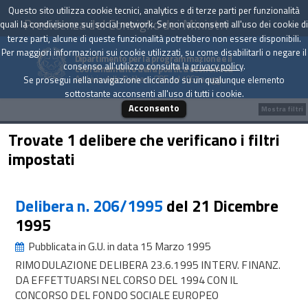
Questo sito utilizza cookie tecnici, analytics e di terze parti per funzionalità
Presidenza del Consiglio dei Ministri
quali la condivisione sui social network. Se non acconsenti all'uso dei cookie di
terze parti, alcune di queste funzionalità potrebbero non essere disponibili.
Per maggiori informazioni sui cookie utilizzati, su come disabilitarli o negare il
Dipartimento per la programmazione e il
consenso all'utilizzo consulta la
privacy policy
.
coordinamento della politica economica
Archivio delle Delibere CIPE dal 1967 a oggi
Se prosegui nella navigazione cliccando su un qualunque elemento
sottostante acconsenti all'uso di tutti i cookie.
Acconsento
Mostra filtri
Trovate 1 delibere che verificano i filtri
impostati
Delibera n. 206/1995
del 21 Dicembre
1995
Pubblicata in G.U. in data 15 Marzo 1995
RIMODULAZIONE DELIBERA 23.6.1995 INTERV. FINANZ.
DA EFFETTUARSI NEL CORSO DEL 1994 CON IL
CONCORSO DEL FONDO SOCIALE EUROPEO