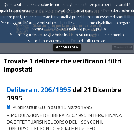
Questo sito utilizza cookie tecnici, analytics e di terze parti per funzionalità
Presidenza del Consiglio dei Ministri
quali la condivisione sui social network. Se non acconsenti all'uso dei cookie di
terze parti, alcune di queste funzionalità potrebbero non essere disponibili.
Per maggiori informazioni sui cookie utilizzati, su come disabilitarli o negare il
Dipartimento per la programmazione e il
consenso all'utilizzo consulta la
privacy policy
.
coordinamento della politica economica
Archivio delle Delibere CIPE dal 1967 a oggi
Se prosegui nella navigazione cliccando su un qualunque elemento
sottostante acconsenti all'uso di tutti i cookie.
Acconsento
Mostra filtri
Trovate 1 delibere che verificano i filtri
impostati
Delibera n. 206/1995
del 21 Dicembre
1995
Pubblicata in G.U. in data 15 Marzo 1995
RIMODULAZIONE DELIBERA 23.6.1995 INTERV. FINANZ.
DA EFFETTUARSI NEL CORSO DEL 1994 CON IL
CONCORSO DEL FONDO SOCIALE EUROPEO