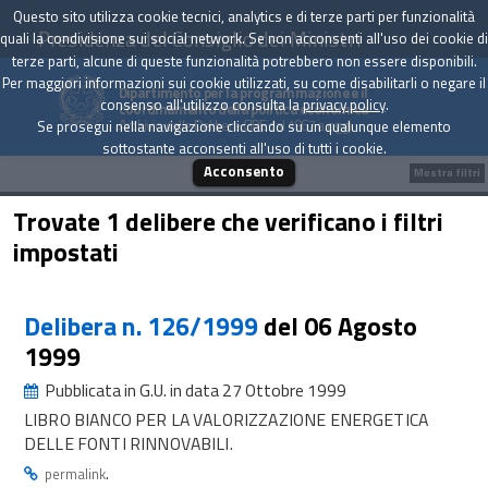
Questo sito utilizza cookie tecnici, analytics e di terze parti per funzionalità
Presidenza del Consiglio dei Ministri
quali la condivisione sui social network. Se non acconsenti all'uso dei cookie di
terze parti, alcune di queste funzionalità potrebbero non essere disponibili.
Per maggiori informazioni sui cookie utilizzati, su come disabilitarli o negare il
Dipartimento per la programmazione e il
consenso all'utilizzo consulta la
privacy policy
.
coordinamento della politica economica
Archivio delle Delibere CIPE dal 1967 a oggi
Se prosegui nella navigazione cliccando su un qualunque elemento
sottostante acconsenti all'uso di tutti i cookie.
Acconsento
Mostra filtri
Trovate 1 delibere che verificano i filtri
impostati
Delibera n. 126/1999
del 06 Agosto
1999
Pubblicata in G.U. in data 27 Ottobre 1999
LIBRO BIANCO PER LA VALORIZZAZIONE ENERGETICA
DELLE FONTI RINNOVABILI.
.
permalink