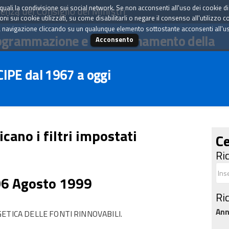
tà quali la condivisione sui social network. Se non acconsenti all'uso dei cookie d
enza del Consiglio dei Ministri
i sui cookie utilizzati, su come disabilitarli o negare il consenso all'utilizzo c
 navigazione cliccando su un qualunque elemento sottostante acconsenti all'uso 
ogrammazione e il coordinamento della
Acconsento
 CIPE dal 1967 a oggi
icano i filtri impostati
Ce
Ri
06 Agosto 1999
Ri
An
ETICA DELLE FONTI RINNOVABILI.