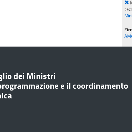
M
tec
Mini
Fir
AM
lio dei Ministri
 programmazione e il coordinamento
mica