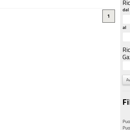
Ri
dal
1
al
Ri
Gaz
Av
Fi
Puoi
Puoi