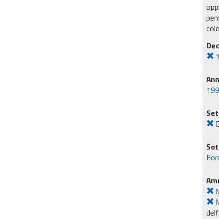
oppu
pens
col
Dec
An
19
Set
E
Sot
Fon
Amm
M
M
dell