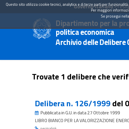
Questo sito utilizza cookie tecnici, analytics e di terze parti per funzionali
Governo Italiano
Presid
Per maggiori informazion
Se prosegui nella
Dipartimento per la pr
politica economica
Archivio delle Delibere
Trovate 1 delibere che verif
Delibera n. 126/1999
del 
Pubblicata in G.U. in data 27 Ottobre 1999
LIBRO BIANCO PER LA VALORIZZAZIONE ENERG
.
permalink