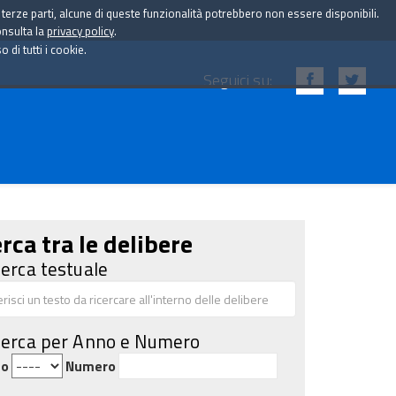
i terze parti, alcune di queste funzionalità potrebbero non essere disponibili.
onsulta la
privacy policy
.
di tutti i cookie.
Seguici su:
rca tra le delibere
cerca testuale
cerca per Anno e Numero
no
Numero