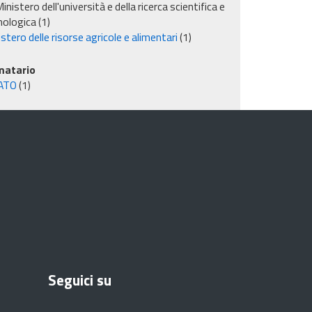
inistero dell'università e della ricerca scientifica e
nologica
(1)
stero delle risorse agricole e alimentari
(1)
matario
ATO
(1)
Seguici su