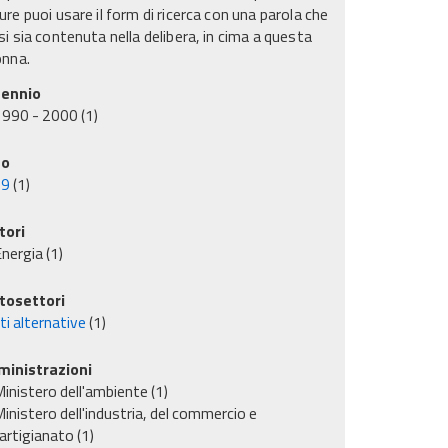
re puoi usare il form di ricerca con una parola che
i sia contenuta nella delibera, in cima a questa
onna.
ennio
1990 - 2000
(1)
no
99
(1)
tori
nergia
(1)
tosettori
ti alternative
(1)
inistrazioni
inistero dell'ambiente
(1)
inistero dell'industria, del commercio e
'artigianato
(1)