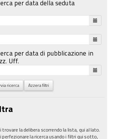
cerca per data della seduta
cerca per data di pubblicazione in
z. Uff.
via ricerca
Azzera filtri
ltra
 trovare la delibera scorrendo la lista, qui al lato.
 perfezionare la ricerca usando i filtri qui sotto,