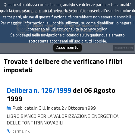
Questo sito utilizza cookie tecnici, analytics e di terze parti per funzionalità
Presidenza del Consiglio dei Ministri
quali la condivisione sui social network. Se non acconsenti all'uso dei cookie di
terze parti, alcune di queste funzionalità potrebbero non essere disponibili.
Per maggiori informazioni sui cookie utilizzati, su come disabilitarli o negare il
Dipartimento per la programmazione e il
consenso all'utilizzo consulta la
privacy policy
.
coordinamento della politica economica
Archivio delle Delibere CIPE dal 1967 a oggi
Se prosegui nella navigazione cliccando su un qualunque elemento
sottostante acconsenti all'uso di tutti i cookie.
Acconsento
Mostra filtri
Trovate 1 delibere che verificano i filtri
impostati
Delibera n. 126/1999
del 06 Agosto
1999
Pubblicata in G.U. in data 27 Ottobre 1999
LIBRO BIANCO PER LA VALORIZZAZIONE ENERGETICA
DELLE FONTI RINNOVABILI.
.
permalink