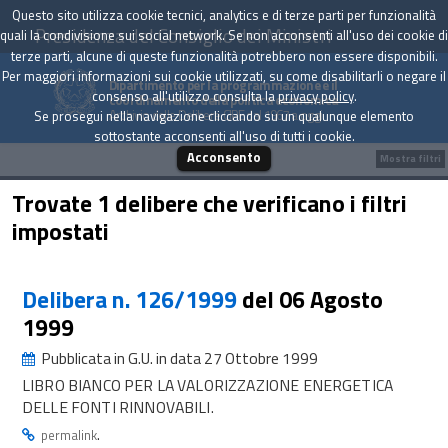
Questo sito utilizza cookie tecnici, analytics e di terze parti per funzionalità
Presidenza del Consiglio dei Ministri
quali la condivisione sui social network. Se non acconsenti all'uso dei cookie di
terze parti, alcune di queste funzionalità potrebbero non essere disponibili.
Per maggiori informazioni sui cookie utilizzati, su come disabilitarli o negare il
Dipartimento per la programmazione e il
consenso all'utilizzo consulta la
privacy policy
.
coordinamento della politica economica
Archivio delle Delibere CIPE dal 1967 a oggi
Se prosegui nella navigazione cliccando su un qualunque elemento
sottostante acconsenti all'uso di tutti i cookie.
Acconsento
Mostra filtri
Trovate 1 delibere che verificano i filtri
impostati
Delibera n. 126/1999
del 06 Agosto
1999
Pubblicata in G.U. in data 27 Ottobre 1999
LIBRO BIANCO PER LA VALORIZZAZIONE ENERGETICA
DELLE FONTI RINNOVABILI.
.
permalink