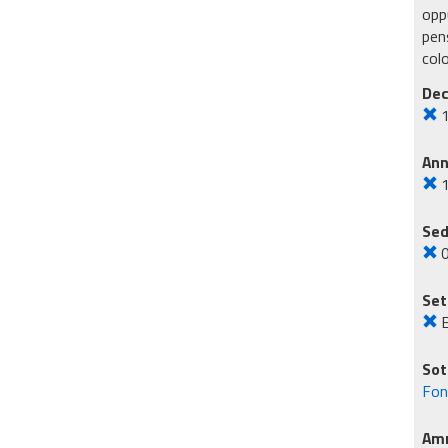
oppu
pens
col
Dec
An
Sed
Set
E
Sot
Fon
Amm