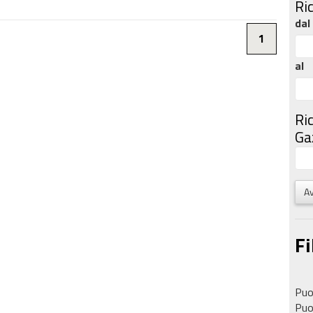
Ri
dal
1
al
Ri
Gaz
Av
Fi
Puoi
Puoi