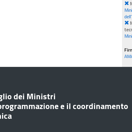
M
Mini
dell
M
tec
Mini
Fir
AM
lio dei Ministri
 programmazione e il coordinamento
mica