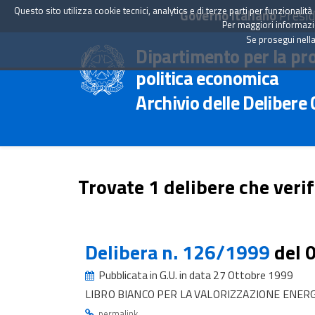
Questo sito utilizza cookie tecnici, analytics e di terze parti per funzionali
Governo Italiano
Presid
Per maggiori informazion
Se prosegui nella
Dipartimento per la pr
politica economica
Archivio delle Delibere
Trovate 1 delibere che verif
Delibera n. 126/1999
del 
Pubblicata in G.U. in data 27 Ottobre 1999
LIBRO BIANCO PER LA VALORIZZAZIONE ENERG
.
permalink