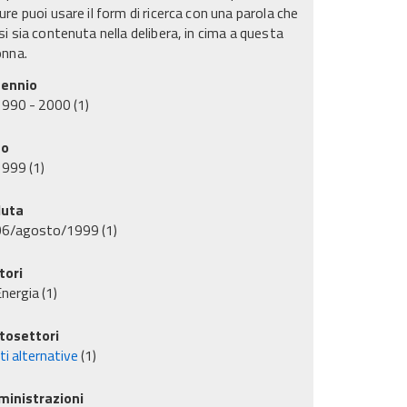
re puoi usare il form di ricerca con una parola che
i sia contenuta nella delibera, in cima a questa
onna.
ennio
1990 - 2000
(1)
no
1999
(1)
uta
06/agosto/1999
(1)
tori
nergia
(1)
tosettori
ti alternative
(1)
inistrazioni