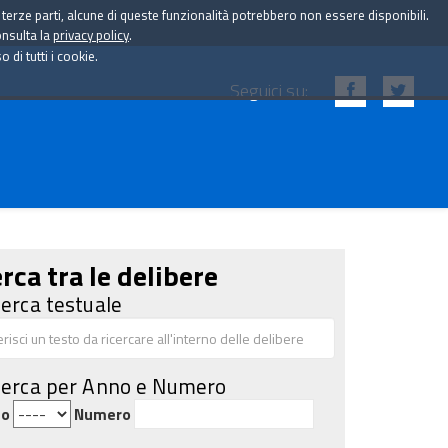
i terze parti, alcune di queste funzionalità potrebbero non essere disponibili.
onsulta la
privacy policy
.
di tutti i cookie.
Seguici su:
rca tra le delibere
cerca testuale
cerca per Anno e Numero
no
Numero