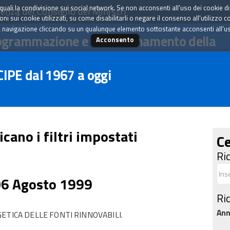
tà quali la condivisione sui social network. Se non acconsenti all'uso dei cookie d
enza del Consiglio dei Ministri
i sui cookie utilizzati, su come disabilitarli o negare il consenso all'utilizzo c
 navigazione cliccando su un qualunque elemento sottostante acconsenti all'uso 
ogrammazione e il coordinamento della
Acconsento
 CIPE dal 1967 a oggi
icano i filtri impostati
Ce
Ri
06 Agosto 1999
Ri
An
ETICA DELLE FONTI RINNOVABILI.