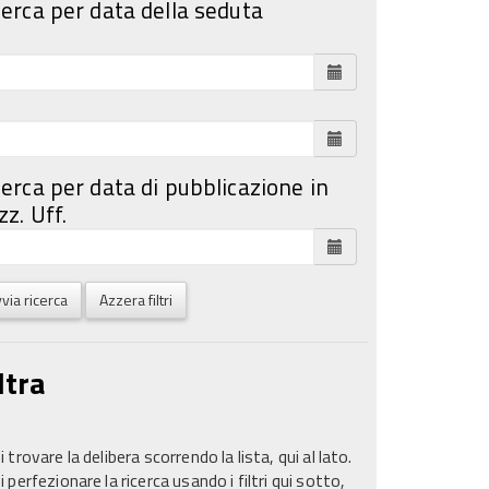
cerca per data della seduta
cerca per data di pubblicazione in
z. Uff.
via ricerca
Azzera filtri
ltra
 trovare la delibera scorrendo la lista, qui al lato.
 perfezionare la ricerca usando i filtri qui sotto,