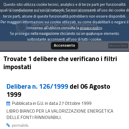
Questo sito utilizza cookie tecnici, analytics e di terze parti per funzionalità
Presidenza del Consiglio dei Ministri
quali la condivisione sui social network. Se non acconsenti all'uso dei cookie di
terze parti, alcune di queste funzionalità potrebbero non essere disponibili.
Per maggiori informazioni sui cookie utilizzati, su come disabilitarli o negare il
Dipartimento per la programmazione e il
consenso all'utilizzo consulta la
privacy policy
.
coordinamento della politica economica
Archivio delle Delibere CIPE dal 1967 a oggi
Se prosegui nella navigazione cliccando su un qualunque elemento
sottostante acconsenti all'uso di tutti i cookie.
Acconsento
Mostra filtri
Trovate 1 delibere che verificano i filtri
impostati
Delibera n. 126/1999
del 06 Agosto
1999
Pubblicata in G.U. in data 27 Ottobre 1999
LIBRO BIANCO PER LA VALORIZZAZIONE ENERGETICA
DELLE FONTI RINNOVABILI.
.
permalink