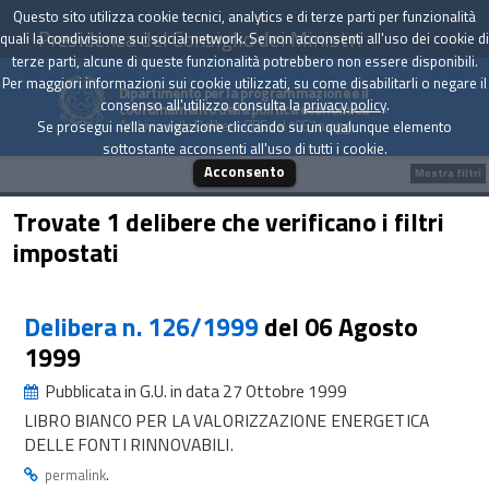
Questo sito utilizza cookie tecnici, analytics e di terze parti per funzionalità
Presidenza del Consiglio dei Ministri
quali la condivisione sui social network. Se non acconsenti all'uso dei cookie di
terze parti, alcune di queste funzionalità potrebbero non essere disponibili.
Per maggiori informazioni sui cookie utilizzati, su come disabilitarli o negare il
Dipartimento per la programmazione e il
consenso all'utilizzo consulta la
privacy policy
.
coordinamento della politica economica
Archivio delle Delibere CIPE dal 1967 a oggi
Se prosegui nella navigazione cliccando su un qualunque elemento
sottostante acconsenti all'uso di tutti i cookie.
Acconsento
Mostra filtri
Trovate 1 delibere che verificano i filtri
impostati
Delibera n. 126/1999
del 06 Agosto
1999
Pubblicata in G.U. in data 27 Ottobre 1999
LIBRO BIANCO PER LA VALORIZZAZIONE ENERGETICA
DELLE FONTI RINNOVABILI.
.
permalink