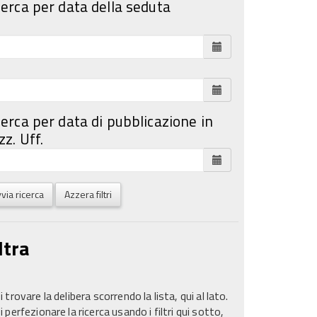
cerca per data della seduta
cerca per data di pubblicazione in
z. Uff.
via ricerca
Azzera filtri
ltra
 trovare la delibera scorrendo la lista, qui al lato.
 perfezionare la ricerca usando i filtri qui sotto,