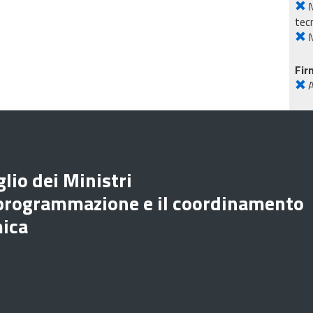
M
tec
M
Fir
lio dei Ministri
 programmazione e il coordinamento
mica