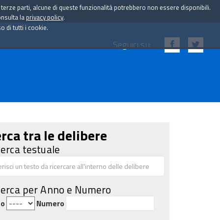
i terze parti, alcune di queste funzionalità potrebbero non essere disponibili.
onsulta la
privacy policy
.
di tutti i cookie.
Seguici su:
rca tra le delibere
cerca testuale
cerca per Anno e Numero
no
Numero