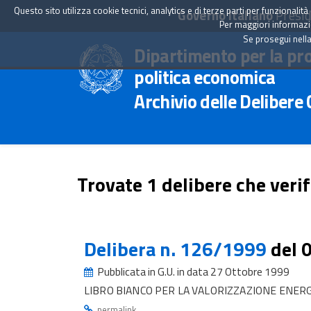
Questo sito utilizza cookie tecnici, analytics e di terze parti per funzionali
Governo Italiano
Presid
Per maggiori informazion
Se prosegui nella
Dipartimento per la pr
politica economica
Archivio delle Delibere
Trovate 1 delibere che verif
Delibera n. 126/1999
del 
Pubblicata in G.U. in data 27 Ottobre 1999
LIBRO BIANCO PER LA VALORIZZAZIONE ENERG
.
permalink