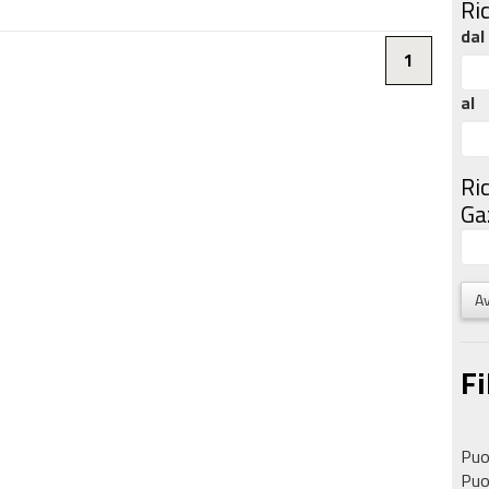
Ri
dal
1
al
Ri
Gaz
Av
Fi
Puoi
Puoi