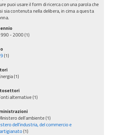
re puoi usare il form di ricerca con una parola che
i sia contenuta nella delibera, in cima a questa
onna.
ennio
1990 - 2000
(1)
no
99
(1)
tori
nergia
(1)
tosettori
onti alternative
(1)
inistrazioni
inistero dell'ambiente
(1)
stero dell'industria, del commercio e
'artigianato
(1)