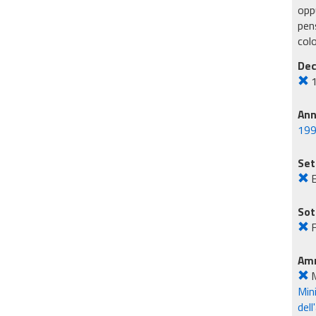
oppu
pens
col
Dec
An
19
Set
E
Sot
F
Amm
M
Mini
dell