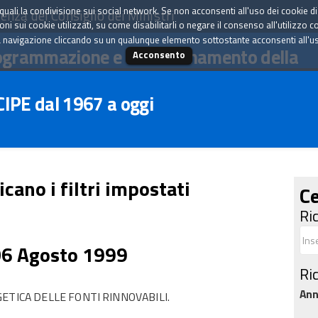
tà quali la condivisione sui social network. Se non acconsenti all'uso dei cookie d
enza del Consiglio dei Ministri
i sui cookie utilizzati, su come disabilitarli o negare il consenso all'utilizzo c
 navigazione cliccando su un qualunque elemento sottostante acconsenti all'uso 
ogrammazione e il coordinamento della
Acconsento
 CIPE dal 1967 a oggi
icano i filtri impostati
Ce
Ri
06 Agosto 1999
Ri
An
ETICA DELLE FONTI RINNOVABILI.