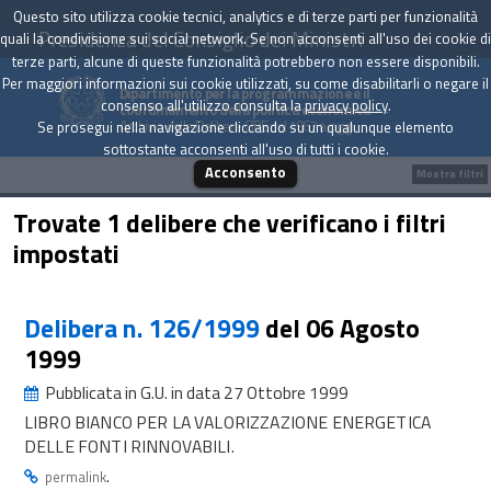
Questo sito utilizza cookie tecnici, analytics e di terze parti per funzionalità
Presidenza del Consiglio dei Ministri
quali la condivisione sui social network. Se non acconsenti all'uso dei cookie di
terze parti, alcune di queste funzionalità potrebbero non essere disponibili.
Per maggiori informazioni sui cookie utilizzati, su come disabilitarli o negare il
Dipartimento per la programmazione e il
consenso all'utilizzo consulta la
privacy policy
.
coordinamento della politica economica
Archivio delle Delibere CIPE dal 1967 a oggi
Se prosegui nella navigazione cliccando su un qualunque elemento
sottostante acconsenti all'uso di tutti i cookie.
Acconsento
Mostra filtri
Trovate 1 delibere che verificano i filtri
impostati
Delibera n. 126/1999
del 06 Agosto
1999
Pubblicata in G.U. in data 27 Ottobre 1999
LIBRO BIANCO PER LA VALORIZZAZIONE ENERGETICA
DELLE FONTI RINNOVABILI.
.
permalink