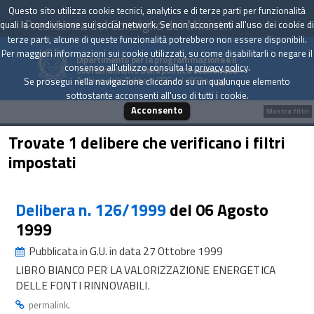
Questo sito utilizza cookie tecnici, analytics e di terze parti per funzionalità
Presidenza del Consiglio dei Ministri
quali la condivisione sui social network. Se non acconsenti all'uso dei cookie di
terze parti, alcune di queste funzionalità potrebbero non essere disponibili.
Per maggiori informazioni sui cookie utilizzati, su come disabilitarli o negare il
Dipartimento per la programmazione e il
consenso all'utilizzo consulta la
privacy policy
.
coordinamento della politica economica
Archivio delle Delibere CIPE dal 1967 a oggi
Se prosegui nella navigazione cliccando su un qualunque elemento
sottostante acconsenti all'uso di tutti i cookie.
Acconsento
Mostra filtri
Trovate 1 delibere che verificano i filtri
impostati
Delibera n. 126/1999
del 06 Agosto
1999
Pubblicata in G.U. in data 27 Ottobre 1999
LIBRO BIANCO PER LA VALORIZZAZIONE ENERGETICA
DELLE FONTI RINNOVABILI.
.
permalink