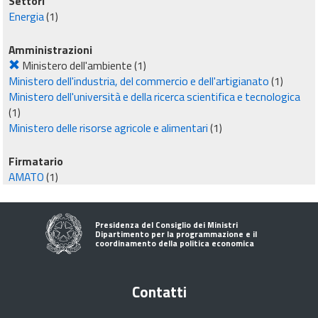
Settori
Energia
(1)
Amministrazioni
Ministero dell'ambiente
(1)
Ministero dell'industria, del commercio e dell'artigianato
(1)
Ministero dell'università e della ricerca scientifica e tecnologica
(1)
Ministero delle risorse agricole e alimentari
(1)
Firmatario
AMATO
(1)
Presidenza del Consiglio dei Ministri
Dipartimento per la programmazione e il
coordinamento della politica economica
Contatti