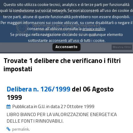
Questo sito utilizza cookie tecnici, analytics e di terze parti per funzionalità
Presidenza del Consiglio dei Ministri
quali la condivisione sui social network. Se non acconsenti all'uso dei cookie di
terze parti, alcune di queste funzionalità potrebbero non essere disponibili.
Per maggiori informazioni sui cookie utilizzati, su come disabilitarli o negare il
Dipartimento per la programmazione e il
consenso all'utilizzo consulta la
privacy policy
.
coordinamento della politica economica
Archivio delle Delibere CIPE dal 1967 a oggi
Se prosegui nella navigazione cliccando su un qualunque elemento
sottostante acconsenti all'uso di tutti i cookie.
Acconsento
Mostra filtri
Trovate 1 delibere che verificano i filtri
impostati
Delibera n. 126/1999
del 06 Agosto
1999
Pubblicata in G.U. in data 27 Ottobre 1999
LIBRO BIANCO PER LA VALORIZZAZIONE ENERGETICA
DELLE FONTI RINNOVABILI.
.
permalink