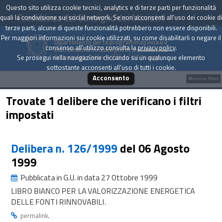
Questo sito utilizza cookie tecnici, analytics e di terze parti per funzionalità
Presidenza del Consiglio dei Ministri
quali la condivisione sui social network. Se non acconsenti all'uso dei cookie di
terze parti, alcune di queste funzionalità potrebbero non essere disponibili.
Per maggiori informazioni sui cookie utilizzati, su come disabilitarli o negare il
Dipartimento per la programmazione e il
consenso all'utilizzo consulta la
privacy policy
.
coordinamento della politica economica
Archivio delle Delibere CIPE dal 1967 a oggi
Se prosegui nella navigazione cliccando su un qualunque elemento
sottostante acconsenti all'uso di tutti i cookie.
Acconsento
Mostra filtri
Trovate 1 delibere che verificano i filtri
impostati
Delibera n. 126/1999
del 06 Agosto
1999
Pubblicata in G.U. in data 27 Ottobre 1999
LIBRO BIANCO PER LA VALORIZZAZIONE ENERGETICA
DELLE FONTI RINNOVABILI.
.
permalink