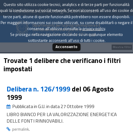
Questo sito utilizza cookie tecnici, analytics e di terze parti per funzionalità
Presidenza del Consiglio dei Ministri
quali la condivisione sui social network. Se non acconsenti all'uso dei cookie di
terze parti, alcune di queste funzionalità potrebbero non essere disponibili.
Per maggiori informazioni sui cookie utilizzati, su come disabilitarli o negare il
Dipartimento per la programmazione e il
consenso all'utilizzo consulta la
privacy policy
.
coordinamento della politica economica
Archivio delle Delibere CIPE dal 1967 a oggi
Se prosegui nella navigazione cliccando su un qualunque elemento
sottostante acconsenti all'uso di tutti i cookie.
Acconsento
Mostra filtri
Trovate 1 delibere che verificano i filtri
impostati
Delibera n. 126/1999
del 06 Agosto
1999
Pubblicata in G.U. in data 27 Ottobre 1999
LIBRO BIANCO PER LA VALORIZZAZIONE ENERGETICA
DELLE FONTI RINNOVABILI.
.
permalink