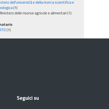
stero dell'università e della ricerca scientifica e
nologica
(1)
inistero delle risorse agricole e alimentari
(1)
matario
ATO
(1)
Seguici su