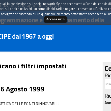
tà quali la condivisione sui social network. Se non acconsenti all'uso dei cookie d
enza del Consiglio dei Ministri
i sui cookie utilizzati, su come disabilitarli o negare il consenso all'utilizzo c
 navigazione cliccando su un qualunque elemento sottostante acconsenti all'uso 
ogrammazione e il coordinamento della
Acconsento
 CIPE dal 1967 a oggi
icano i filtri impostati
Ce
Ri
06 Agosto 1999
Ri
An
ETICA DELLE FONTI RINNOVABILI.