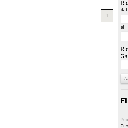
Ri
dal
1
al
Ri
Gaz
Av
Fi
Puoi
Puoi