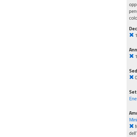
oppu
pens
col
Dec
An
Sed
Set
Ene
Amm
Min
M
dell