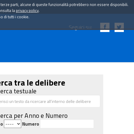
i terze parti, alcune di queste funzionalità potrebbero non essere disponibili.
onsulta la
privacy policy
.
di tutti i cookie.
Seguici su:
rca tra le delibere
cerca testuale
cerca per Anno e Numero
no
Numero