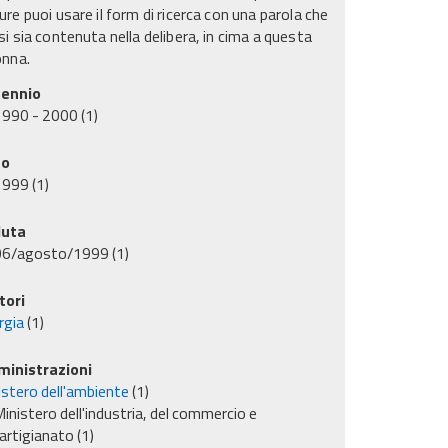
re puoi usare il form di ricerca con una parola che
i sia contenuta nella delibera, in cima a questa
onna.
ennio
1990 - 2000
(1)
no
1999
(1)
uta
06/agosto/1999
(1)
tori
rgia
(1)
inistrazioni
istero dell'ambiente
(1)
inistero dell'industria, del commercio e
'artigianato
(1)