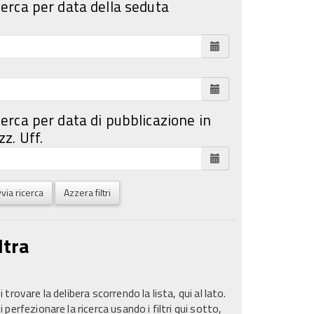
cerca per data della seduta
cerca per data di pubblicazione in
z. Uff.
via ricerca
Azzera filtri
ltra
 trovare la delibera scorrendo la lista, qui al lato.
 perfezionare la ricerca usando i filtri qui sotto,