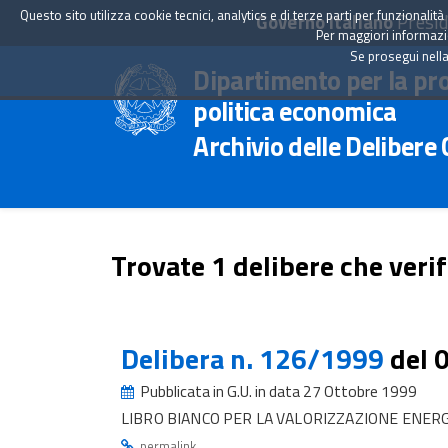
Questo sito utilizza cookie tecnici, analytics e di terze parti per funzionali
Governo Italiano
Presid
Per maggiori informazion
Se prosegui nella
Dipartimento per la pr
politica economica
Archivio delle Delibere
Trovate 1 delibere che verif
Delibera n. 126/1999
del 
Pubblicata in G.U. in data 27 Ottobre 1999
LIBRO BIANCO PER LA VALORIZZAZIONE ENERG
.
permalink