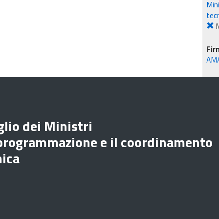
Mini
tec
M
Fir
AM
lio dei Ministri
 programmazione e il coordinamento
mica