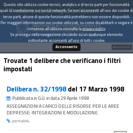
Questo sito utilizza cookie tecnici, analytics e di terze parti per funzionalità
Presidenza del Consiglio dei Ministri
quali la condivisione sui social network. Se non acconsenti all'uso dei cookie di
terze parti, alcune di queste funzionalità potrebbero non essere disponibili.
Per maggiori informazioni sui cookie utilizzati, su come disabilitarli o negare il
Dipartimento per la programmazione e il
consenso all'utilizzo consulta la
privacy policy
.
coordinamento della politica economica
Archivio delle Delibere CIPE dal 1967 a oggi
Se prosegui nella navigazione cliccando su un qualunque elemento
sottostante acconsenti all'uso di tutti i cookie.
Acconsento
Mostra filtri
Trovate 1 delibere che verificano i filtri
impostati
Delibera n. 32/1998
del 17 Marzo 1998
Pubblicata in G.U. in data 29 Aprile 1998
ASSEGNAZIONI A CARICO DELLE RISORSE PER LE AREE
DEPRESSE: INTEGRAZIONI E MODULAZIONE
.
permalink