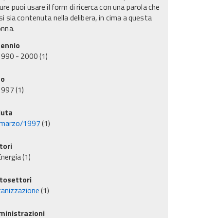
re puoi usare il form di ricerca con una parola che
i sia contenuta nella delibera, in cima a questa
onna.
ennio
1990 - 2000
(1)
no
1997
(1)
uta
marzo/1997
(1)
tori
nergia
(1)
tosettori
anizzazione
(1)
inistrazioni