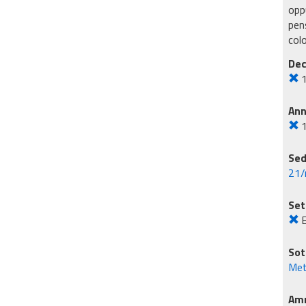
oppu
pens
col
Dec
An
Sed
21/
Set
E
Sot
Met
Amm