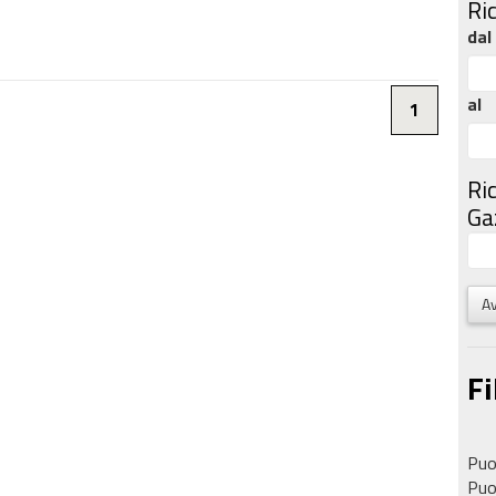
Ri
dal
al
1
Ri
Gaz
Av
Fi
Puoi
Puoi