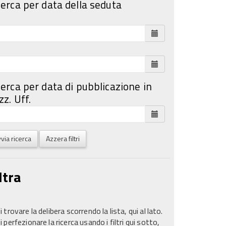
cerca per data della seduta
cerca per data di pubblicazione in
z. Uff.
via ricerca
Azzera filtri
ltra
 trovare la delibera scorrendo la lista, qui al lato.
 perfezionare la ricerca usando i filtri qui sotto,