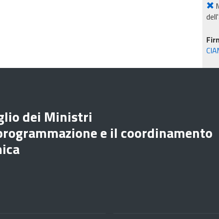
M
dell
Fir
CIA
lio dei Ministri
 programmazione e il coordinamento
mica