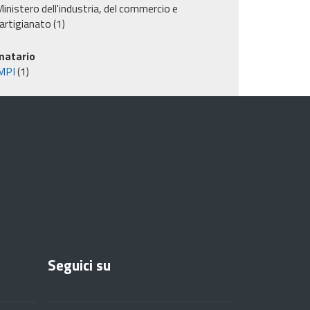
inistero dell'industria, del commercio e
'artigianato
(1)
matario
MPI
(1)
Seguici su