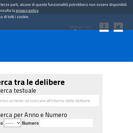
i terze parti, alcune di queste funzionalità potrebbero non essere disponibili.
onsulta la
privacy policy
.
di tutti i cookie.
Seguici su:
rca tra le delibere
cerca testuale
cerca per Anno e Numero
no
Numero