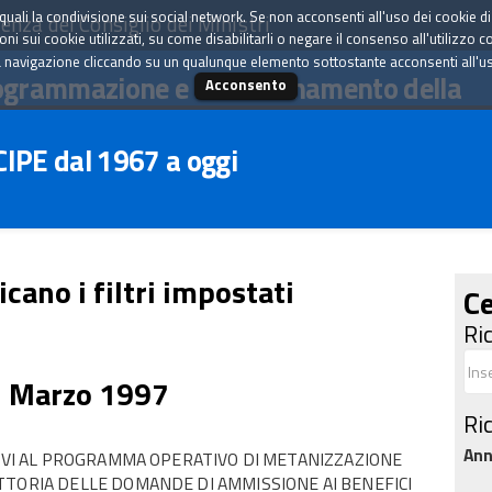
tà quali la condivisione sui social network. Se non acconsenti all'uso dei cookie d
enza del Consiglio dei Ministri
i sui cookie utilizzati, su come disabilitarli o negare il consenso all'utilizzo c
 navigazione cliccando su un qualunque elemento sottostante acconsenti all'uso 
ogrammazione e il coordinamento della
Acconsento
 CIPE dal 1967 a oggi
icano i filtri impostati
Ce
Ri
1 Marzo 1997
Ri
An
TIVI AL PROGRAMMA OPERATIVO DI METANIZZAZIONE
TTORIA DELLE DOMANDE DI AMMISSIONE AI BENEFICI