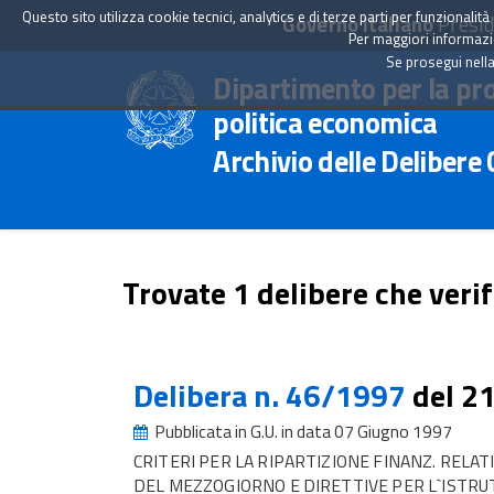
Questo sito utilizza cookie tecnici, analytics e di terze parti per funzionali
Governo Italiano
Presid
Per maggiori informazion
Se prosegui nella
Dipartimento per la pr
politica economica
Archivio delle Delibere
Trovate 1 delibere che verif
Delibera n. 46/1997
del 2
Pubblicata in G.U. in data 07 Giugno 1997
CRITERI PER LA RIPARTIZIONE FINANZ. RELA
DEL MEZZOGIORNO E DIRETTIVE PER L`ISTRU