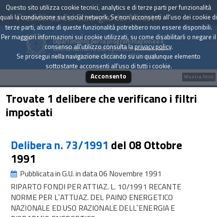
Questo sito utilizza cookie tecnici, analytics e di terze parti per funzionalità
Presidenza del Consiglio dei Ministri
quali la condivisione sui social network. Se non acconsenti all'uso dei cookie di
terze parti, alcune di queste funzionalità potrebbero non essere disponibili.
Per maggiori informazioni sui cookie utilizzati, su come disabilitarli o negare il
Dipartimento per la programmazione e il
consenso all'utilizzo consulta la
privacy policy
.
coordinamento della politica economica
Archivio delle Delibere CIPE dal 1967 a oggi
Se prosegui nella navigazione cliccando su un qualunque elemento
sottostante acconsenti all'uso di tutti i cookie.
Acconsento
Mostra filtri
Trovate 1 delibere che verificano i filtri
impostati
Delibera n. 73/1991
del 08 Ottobre
1991
Pubblicata in G.U. in data 06 Novembre 1991
RIPARTO FONDI PER ATTIAZ. L. 10/1991 RECANTE
NORME PER L`ATTUAZ. DEL PAINO ENERGETICO
NAZIONALE ED USO RAZIONALE DELL`ENERGIA E