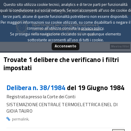
Questo sito utilizza cookie tecnici, analytics e di terze parti per funzionalità
Presidenza del Consiglio dei Ministri
quali la condivisione sui social network. Se non acconsenti all'uso dei cookie di
terze parti, alcune di queste funzionalità potrebbero non essere disponibili.
Per maggiori informazioni sui cookie utilizzati, su come disabilitarli o negare il
Dipartimento per la programmazione e il
consenso all'utilizzo consulta la
privacy policy
.
coordinamento della politica economica
Archivio delle Delibere CIPE dal 1967 a oggi
Se prosegui nella navigazione cliccando su un qualunque elemento
sottostante acconsenti all'uso di tutti i cookie.
Acconsento
Mostra filtri
Trovate 1 delibere che verificano i filtri
impostati
Delibera n. 38/1984
del 19 Giugno 1984
Registrata presso la Corte dei Conti
SISTEMAZIONE CENTRALE TERMOELETTRICA ENEL DI
GIOIA TAURO
.
permalink