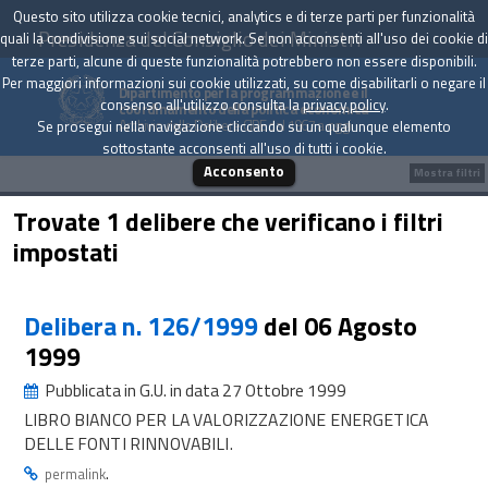
Questo sito utilizza cookie tecnici, analytics e di terze parti per funzionalità
Presidenza del Consiglio dei Ministri
quali la condivisione sui social network. Se non acconsenti all'uso dei cookie di
terze parti, alcune di queste funzionalità potrebbero non essere disponibili.
Per maggiori informazioni sui cookie utilizzati, su come disabilitarli o negare il
Dipartimento per la programmazione e il
consenso all'utilizzo consulta la
privacy policy
.
coordinamento della politica economica
Archivio delle Delibere CIPE dal 1967 a oggi
Se prosegui nella navigazione cliccando su un qualunque elemento
sottostante acconsenti all'uso di tutti i cookie.
Acconsento
Mostra filtri
Trovate 1 delibere che verificano i filtri
impostati
Delibera n. 126/1999
del 06 Agosto
1999
Pubblicata in G.U. in data 27 Ottobre 1999
LIBRO BIANCO PER LA VALORIZZAZIONE ENERGETICA
DELLE FONTI RINNOVABILI.
.
permalink