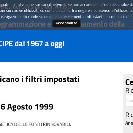
tà quali la condivisione sui social network. Se non acconsenti all'uso dei cookie d
enza del Consiglio dei Ministri
i sui cookie utilizzati, su come disabilitarli o negare il consenso all'utilizzo c
 navigazione cliccando su un qualunque elemento sottostante acconsenti all'uso 
ogrammazione e il coordinamento della
Acconsento
 CIPE dal 1967 a oggi
icano i filtri impostati
Ce
Ri
06 Agosto 1999
Ri
An
ETICA DELLE FONTI RINNOVABILI.