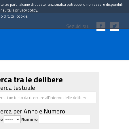
i terze parti, alcune di queste funzionalità potrebbero non essere disponibili.
onsulta la
privacy policy
.
di tutti i cookie.
Seguici su:
rca tra le delibere
cerca testuale
cerca per Anno e Numero
no
Numero