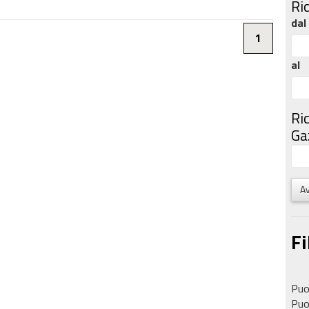
Ri
dal
1
al
Ri
Gaz
Av
Fi
Puoi
Puoi