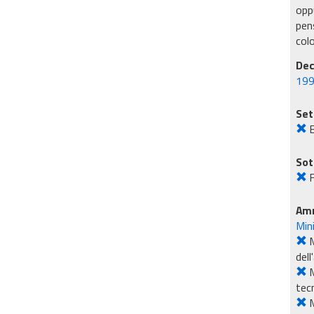
oppu
pens
col
Dec
199
Set
E
Sot
F
Amm
Min
M
dell
M
tec
M