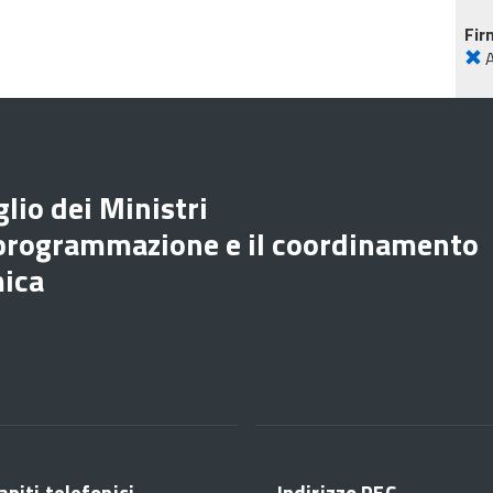
Fir
lio dei Ministri
 programmazione e il coordinamento
mica
apiti telefonici
Indirizzo PEC