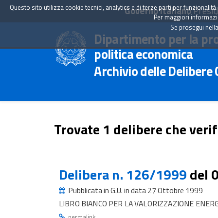
Questo sito utilizza cookie tecnici, analytics e di terze parti per funzionali
Governo Italiano
Presid
Per maggiori informazion
Se prosegui nella
Dipartimento per la pr
politica economica
Archivio delle Delibere
Trovate 1 delibere che verif
Delibera n. 126/1999
del 
Pubblicata in G.U. in data 27 Ottobre 1999
LIBRO BIANCO PER LA VALORIZZAZIONE ENERG
.
permalink