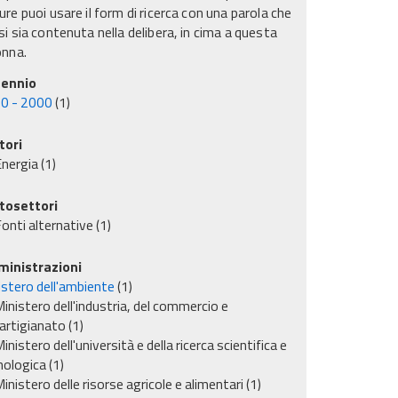
re puoi usare il form di ricerca con una parola che
i sia contenuta nella delibera, in cima a questa
onna.
ennio
0 - 2000
(1)
tori
nergia
(1)
tosettori
onti alternative
(1)
inistrazioni
istero dell'ambiente
(1)
inistero dell'industria, del commercio e
'artigianato
(1)
inistero dell'università e della ricerca scientifica e
nologica
(1)
inistero delle risorse agricole e alimentari
(1)