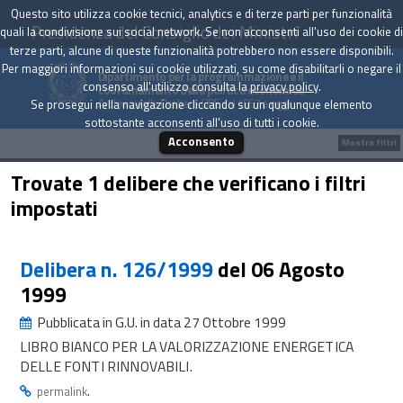
Questo sito utilizza cookie tecnici, analytics e di terze parti per funzionalità
Presidenza del Consiglio dei Ministri
quali la condivisione sui social network. Se non acconsenti all'uso dei cookie di
terze parti, alcune di queste funzionalità potrebbero non essere disponibili.
Per maggiori informazioni sui cookie utilizzati, su come disabilitarli o negare il
Dipartimento per la programmazione e il
consenso all'utilizzo consulta la
privacy policy
.
coordinamento della politica economica
Archivio delle Delibere CIPE dal 1967 a oggi
Se prosegui nella navigazione cliccando su un qualunque elemento
sottostante acconsenti all'uso di tutti i cookie.
Acconsento
Mostra filtri
Trovate 1 delibere che verificano i filtri
impostati
Delibera n. 126/1999
del 06 Agosto
1999
Pubblicata in G.U. in data 27 Ottobre 1999
LIBRO BIANCO PER LA VALORIZZAZIONE ENERGETICA
DELLE FONTI RINNOVABILI.
.
permalink