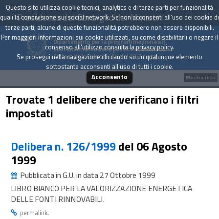
Questo sito utilizza cookie tecnici, analytics e di terze parti per funzionalità
Presidenza del Consiglio dei Ministri
quali la condivisione sui social network. Se non acconsenti all'uso dei cookie di
terze parti, alcune di queste funzionalità potrebbero non essere disponibili.
Per maggiori informazioni sui cookie utilizzati, su come disabilitarli o negare il
Dipartimento per la programmazione e il
consenso all'utilizzo consulta la
privacy policy
.
coordinamento della politica economica
Archivio delle Delibere CIPE dal 1967 a oggi
Se prosegui nella navigazione cliccando su un qualunque elemento
sottostante acconsenti all'uso di tutti i cookie.
Acconsento
Mostra filtri
Trovate 1 delibere che verificano i filtri
impostati
Delibera n. 126/1999
del 06 Agosto
1999
Pubblicata in G.U. in data 27 Ottobre 1999
LIBRO BIANCO PER LA VALORIZZAZIONE ENERGETICA
DELLE FONTI RINNOVABILI.
.
permalink