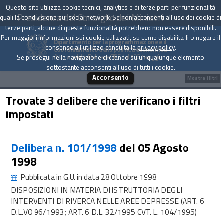
Questo sito utilizza cookie tecnici, analytics e di terze parti per funzionalità
Presidenza del Consiglio dei Ministri
quali la condivisione sui social network. Se non acconsenti all'uso dei cookie di
terze parti, alcune di queste funzionalità potrebbero non essere disponibili.
Per maggiori informazioni sui cookie utilizzati, su come disabilitarli o negare il
Dipartimento per la programmazione e il
consenso all'utilizzo consulta la
privacy policy
.
coordinamento della politica economica
Archivio delle Delibere CIPE dal 1967 a oggi
Se prosegui nella navigazione cliccando su un qualunque elemento
sottostante acconsenti all'uso di tutti i cookie.
Acconsento
Mostra filtri
Trovate 3 delibere che verificano i filtri
impostati
Delibera n. 101/1998
del 05 Agosto
1998
Pubblicata in G.U. in data 28 Ottobre 1998
DISPOSIZIONI IN MATERIA DI ISTRUTTORIA DEGLI
INTERVENTI DI RIVERCA NELLE AREE DEPRESSE (ART. 6
D.L.VO 96/1993; ART. 6 D.L. 32/1995 CVT. L. 104/1995)