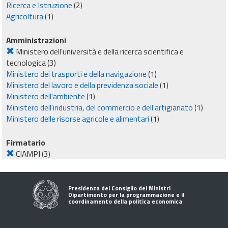
Ricerca e Istruzione
(2)
Agricoltura
(1)
Amministrazioni
Ministero dell'università e della ricerca scientifica e
tecnologica
(3)
Ministero dei trasporti e della navigazione
(1)
Ministero del lavoro e della previdenza sociale
(1)
Ministero dell'ambiente
(1)
Ministero dell'industria, del commercio e dell'artigianato
(1)
Ministero delle risorse agricole e alimentari
(1)
Firmatario
CIAMPI
(3)
Presidenza del Consiglio dei Ministri
Dipartimento per la programmazione e il
coordinamento della politica economica