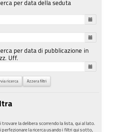
cerca per data della seduta
cerca per data di pubblicazione in
z. Uff.
via ricerca
Azzera filtri
ltra
 trovare la delibera scorrendo la lista, qui al lato.
 perfezionare la ricerca usando i filtri qui sotto,