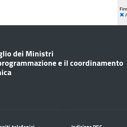
Fir
lio dei Ministri
 programmazione e il coordinamento
mica
apiti telefonici
Indirizzo PEC