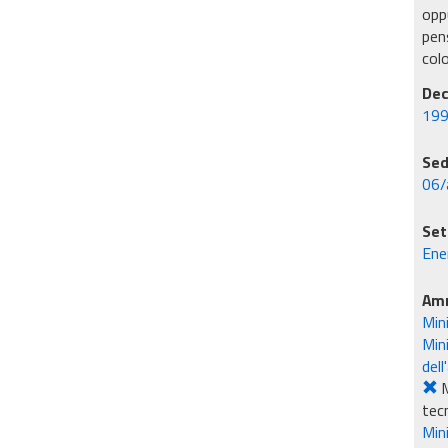
oppu
pens
col
Dec
199
Sed
06/
Set
Ene
Amm
Min
Mini
dell
M
tec
Mini