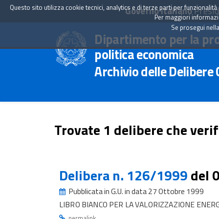
Questo sito utilizza cookie tecnici, analytics e di terze parti per funzionali
Governo Italiano
Presid
Per maggiori informazion
Se prosegui nella
Dipartimento per la pr
politica economica
Archivio delle Delibere
Trovate 1 delibere che verif
Delibera n. 126/1999
del 
Pubblicata in G.U. in data 27 Ottobre 1999
LIBRO BIANCO PER LA VALORIZZAZIONE ENERG
.
permalink