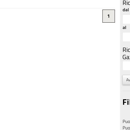
Ri
dal
1
al
Ri
Gaz
Av
Fi
Puoi
Puoi