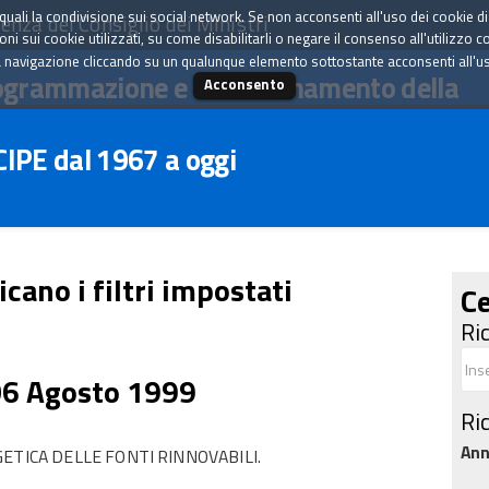
tà quali la condivisione sui social network. Se non acconsenti all'uso dei cookie d
enza del Consiglio dei Ministri
i sui cookie utilizzati, su come disabilitarli o negare il consenso all'utilizzo c
 navigazione cliccando su un qualunque elemento sottostante acconsenti all'uso 
ogrammazione e il coordinamento della
Acconsento
 CIPE dal 1967 a oggi
icano i filtri impostati
Ce
Ri
06 Agosto 1999
Ri
An
ETICA DELLE FONTI RINNOVABILI.