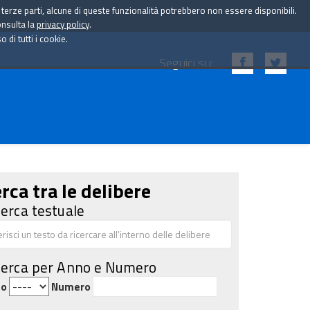
i terze parti, alcune di queste funzionalità potrebbero non essere disponibili.
onsulta la
privacy policy
.
di tutti i cookie.
Seguici su:
rca tra le delibere
cerca testuale
cerca per Anno e Numero
no
Numero