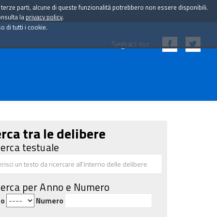
i terze parti, alcune di queste funzionalità potrebbero non essere disponibili.
onsulta la
privacy policy
.
di tutti i cookie.
Seguici su:
rca tra le delibere
cerca testuale
cerca per Anno e Numero
no
Numero