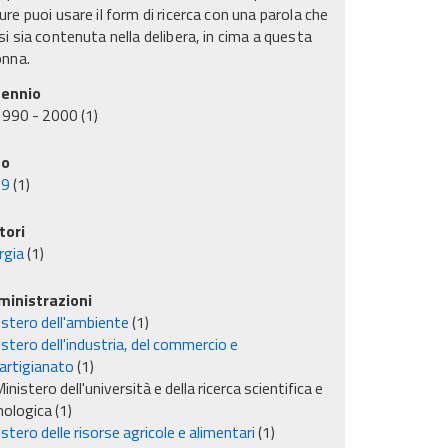
re puoi usare il form di ricerca con una parola che
i sia contenuta nella delibera, in cima a questa
onna.
ennio
1990 - 2000
(1)
no
99
(1)
tori
rgia
(1)
inistrazioni
istero dell'ambiente
(1)
stero dell'industria, del commercio e
'artigianato
(1)
inistero dell'università e della ricerca scientifica e
nologica
(1)
stero delle risorse agricole e alimentari
(1)