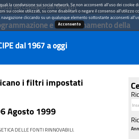
tà quali la condivisione sui social network. Se non acconsenti all'uso dei cookie d
enza del Consiglio dei Ministri
i sui cookie utilizzati, su come disabilitarli o negare il consenso all'utilizzo c
 navigazione cliccando su un qualunque elemento sottostante acconsenti all'uso 
ogrammazione e il coordinamento della
Acconsento
 CIPE dal 1967 a oggi
icano i filtri impostati
Ce
Ri
06 Agosto 1999
Ri
An
ETICA DELLE FONTI RINNOVABILI.