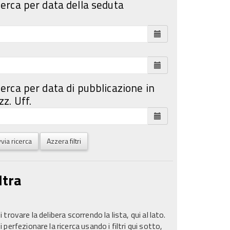
cerca per data della seduta
cerca per data di pubblicazione in
z. Uff.
via ricerca
Azzera filtri
ltra
 trovare la delibera scorrendo la lista, qui al lato.
 perfezionare la ricerca usando i filtri qui sotto,