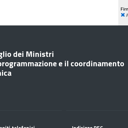
Fir
lio dei Ministri
 programmazione e il coordinamento
mica
apiti telefonici
Indirizzo PEC