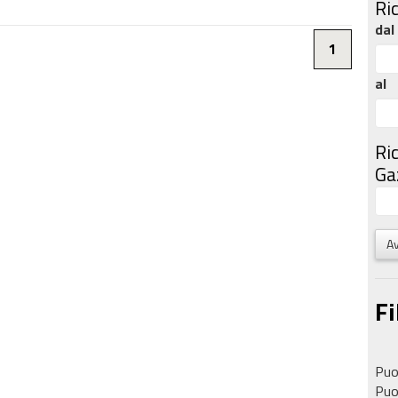
Ri
dal
1
al
Ri
Gaz
Av
Fi
Puoi
Puoi