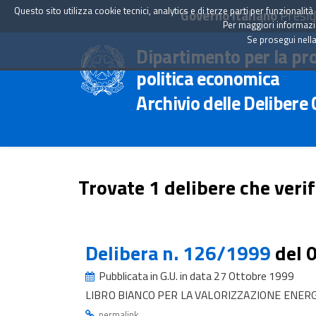
Questo sito utilizza cookie tecnici, analytics e di terze parti per funzionali
Governo Italiano
Presid
Per maggiori informazion
Se prosegui nella
Dipartimento per la pr
politica economica
Archivio delle Delibere
Trovate 1 delibere che verif
Delibera n. 126/1999
del 
Pubblicata in G.U. in data 27 Ottobre 1999
LIBRO BIANCO PER LA VALORIZZAZIONE ENERG
.
permalink