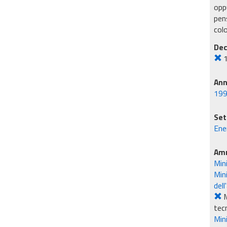
oppu
pens
col
Dec
An
19
Set
Ene
Amm
Min
Mini
dell
M
tec
Mini