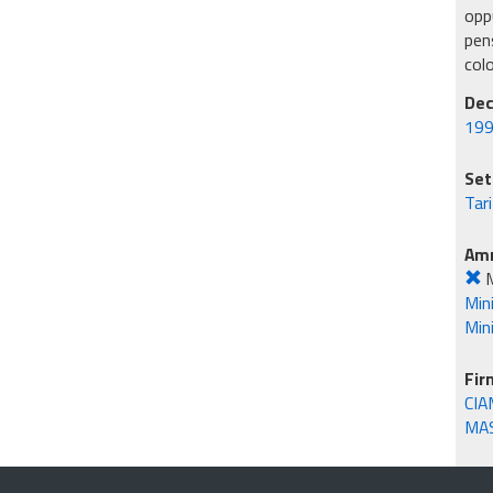
oppu
pens
col
Dec
199
Set
Tar
Amm
M
Mini
Min
Fir
CIA
MA