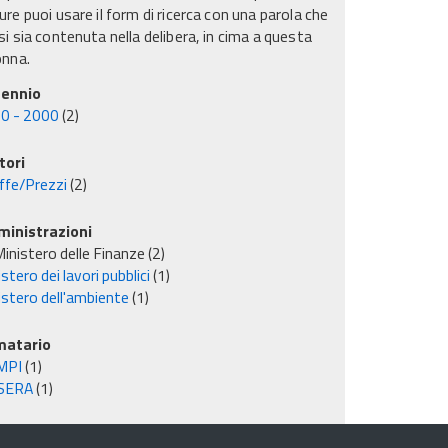
re puoi usare il form di ricerca con una parola che
i sia contenuta nella delibera, in cima a questa
onna.
ennio
0 - 2000
(2)
tori
iffe/Prezzi
(2)
inistrazioni
inistero delle Finanze
(2)
stero dei lavori pubblici
(1)
istero dell'ambiente
(1)
matario
MPI
(1)
SERA
(1)