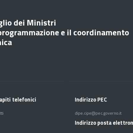
lio dei Ministri
 programmazione e il coordinamento
mica
apiti telefonici
Indirizzo PEC
tti
dipe.cipe@pec.governo.it
Indirizzo posta elettro