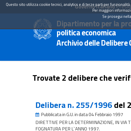
Questo sito utilizza cookie tecnici, analytics e di terze parti per funzionali
Governo Italiano
Presid
Per maggiori informazion
Se prosegui nella
Dipartimento per la pr
politica economica
Archivio delle Delibere
Trovate 2 delibere che verif
Delibera n. 255/1996
del 
Pubblicata in G.U. in data 04 Febbraio 1997
DIRETTIVE PER LA DETERMINAZIONE, IN VIA T
FOGNATURA PER L`ANNO 1997.