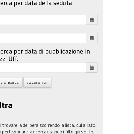
cerca per data della seduta
cerca per data di pubblicazione in
z. Uff.
via ricerca
Azzera filtri
ltra
 trovare la delibera scorrendo la lista, qui al lato.
 perfezionare la ricerca usando i filtri qui sotto,