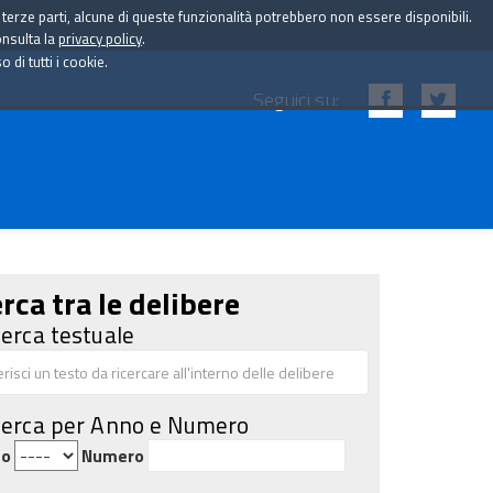
i terze parti, alcune di queste funzionalità potrebbero non essere disponibili.
onsulta la
privacy policy
.
di tutti i cookie.
Seguici su:
rca tra le delibere
cerca testuale
cerca per Anno e Numero
no
Numero