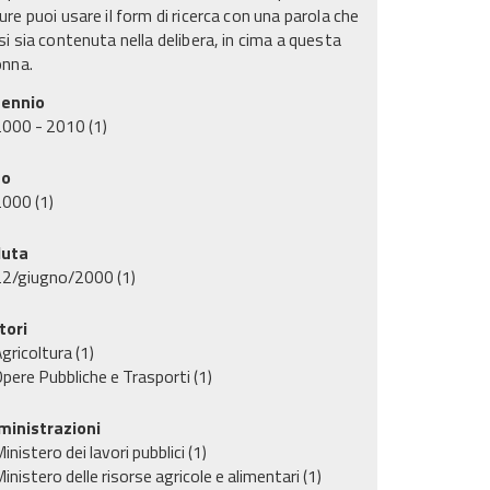
re puoi usare il form di ricerca con una parola che
i sia contenuta nella delibera, in cima a questa
onna.
ennio
2000 - 2010
(1)
no
2000
(1)
uta
22/giugno/2000
(1)
tori
gricoltura
(1)
pere Pubbliche e Trasporti
(1)
inistrazioni
inistero dei lavori pubblici
(1)
inistero delle risorse agricole e alimentari
(1)