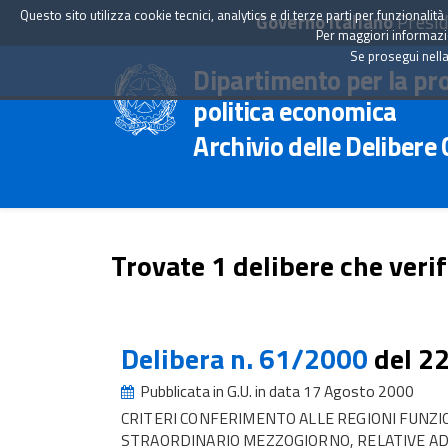
Questo sito utilizza cookie tecnici, analytics e di terze parti per funzionali
Governo Italiano
Presid
Per maggiori informazion
Se prosegui nella
Dipartimento per la pr
politica economica
Archivio delle Delibere
Trovate 1 delibere che verif
Delibera n. 61/2000
del 2
Pubblicata in G.U. in data 17 Agosto 2000
CRITERI CONFERIMENTO ALLE REGIONI FUNZI
STRAORDINARIO MEZZOGIORNO, RELATIVE AD