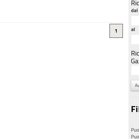
Ri
dal
al
1
Ri
Gaz
Av
Fi
Puoi
Puoi