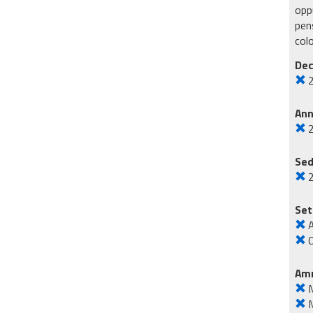
oppu
pens
col
Dec
An
Sed
Set
A
O
Amm
M
M