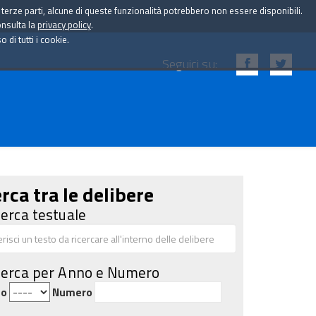
i terze parti, alcune di queste funzionalità potrebbero non essere disponibili.
onsulta la
privacy policy
.
di tutti i cookie.
Seguici su:
rca tra le delibere
cerca testuale
cerca per Anno e Numero
no
Numero