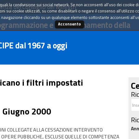
tà quali la condivisione sui social network. Se non acconsenti all'uso dei cookie d
enza del Consiglio dei Ministri
i sui cookie utilizzati, su come disabilitarli o negare il consenso all'utilizzo c
 navigazione cliccando su un qualunque elemento sottostante acconsenti all'uso 
ogrammazione e il coordinamento della
Acconsento
 CIPE dal 1967 a oggi
icano i filtri impostati
Ce
Ri
2 Giugno 2000
Ri
An
ONI COLLEGATE ALLA CESSAZIONE INTERVENTO
 OPERE PUBBLICHE, ESCLUSE QUELLE DI COMPETENZA