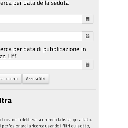
cerca per data della seduta
cerca per data di pubblicazione in
z. Uff.
via ricerca
Azzera filtri
ltra
 trovare la delibera scorrendo la lista, qui al lato.
 perfezionare la ricerca usando i filtri qui sotto,