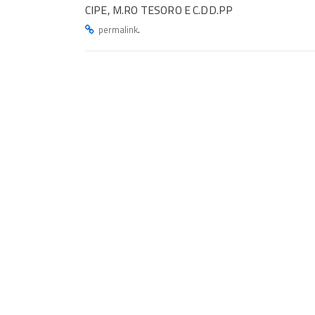
CIPE, M.RO TESORO E C.DD.PP
.
permalink