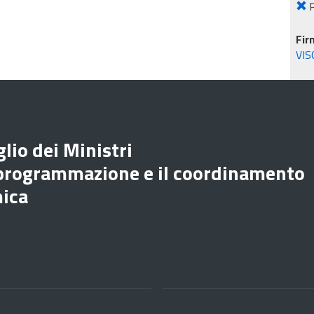
P
Fir
VIS
lio dei Ministri
 programmazione e il coordinamento
mica