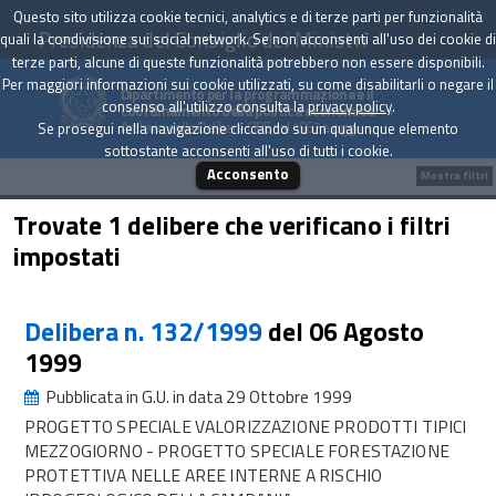
Questo sito utilizza cookie tecnici, analytics e di terze parti per funzionalità
Presidenza del Consiglio dei Ministri
quali la condivisione sui social network. Se non acconsenti all'uso dei cookie di
terze parti, alcune di queste funzionalità potrebbero non essere disponibili.
Per maggiori informazioni sui cookie utilizzati, su come disabilitarli o negare il
Dipartimento per la programmazione e il
consenso all'utilizzo consulta la
privacy policy
.
coordinamento della politica economica
Archivio delle Delibere CIPE dal 1967 a oggi
Se prosegui nella navigazione cliccando su un qualunque elemento
sottostante acconsenti all'uso di tutti i cookie.
Acconsento
Mostra filtri
Trovate 1 delibere che verificano i filtri
impostati
Delibera n. 132/1999
del 06 Agosto
1999
Pubblicata in G.U. in data 29 Ottobre 1999
PROGETTO SPECIALE VALORIZZAZIONE PRODOTTI TIPICI
MEZZOGIORNO - PROGETTO SPECIALE FORESTAZIONE
PROTETTIVA NELLE AREE INTERNE A RISCHIO